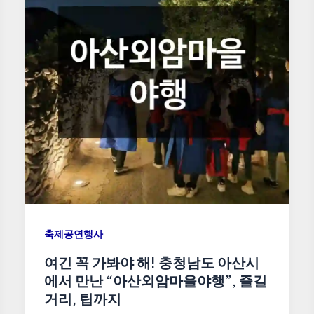
축제공연행사
여긴 꼭 가봐야 해! 충청남도 아산시
에서 만난 “아산외암마을야행”, 즐길
거리, 팁까지