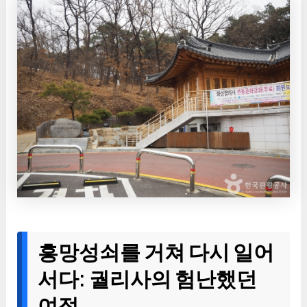
흥망성쇠를 거쳐 다시 일어
서다: 궐리사의 험난했던
여정