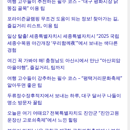
여행 고수들이 추천하는 필수 코스 – “대구 평화시장 닭
똥집 골목” 이용 팁
포라이즌글램핑 무조건 도움이 되는 정보! 찾아가는 길,
즐길거리 리스트, 이용 팁
일상 탈출! 세종특별자치시 세종특별자치시 “2025 국립
세종수목원 야간개장 ‘우리함께夜'”에서 보내는 색다른
경험
여긴 꼭 가봐야 해! 충청남도 아산시에서 만난 “아산외암
마을야행”, 즐길거리, 팁까지
여행 고수들이 강추하는 필수 코스 – “평택거리문화축제”
알아두면 좋은 팁
두류정수장후적지에서 보내는 하루, 대구 달서구 나들이
명소 방문자 꿀팁
오늘은 여기 어때요? 전북특별자치도 진안군 “진안고원
운장산 고로쇠축제”에서 느낀 힐링