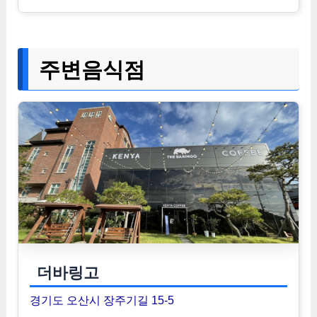
주변음식점
더바링고
경기도 오산시 장주기길 15-5