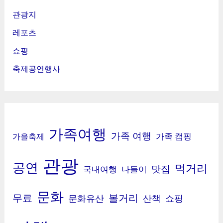
관광지
레포츠
쇼핑
축제공연행사
가족여행
가족 여행
가족 캠핑
가을축제
관광
공연
먹거리
맛집
국내여행
나들이
문화
무료
볼거리
문화유산
산책
쇼핑