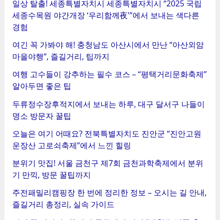
일상 탈출! 세종특별자치시 세종특별자치시 “2025 국립
세종수목원 야간개장 ‘우리함께夜'”에서 보내는 색다른
경험
여긴 꼭 가봐야 해! 충청남도 아산시에서 만난 “아산외암
마을야행”, 즐길거리, 팁까지
여행 고수들이 강추하는 필수 코스 – “평택거리문화축제”
알아두면 좋은 팁
두류정수장후적지에서 보내는 하루, 대구 달서구 나들이
명소 방문자 꿀팁
오늘은 여기 어때요? 전북특별자치도 진안군 “진안고원
운장산 고로쇠축제”에서 느낀 힐링
분위기 맛집! 서울 금천구 제7회 금천과학축제에서 분위
기 만끽, 방문 꿀팁까지
주전패밀리캠핑장 한 번에 정리한 정보 – 오시는 길 안내,
즐길거리 총정리, 실속 가이드