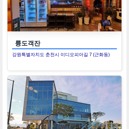
륭도객잔
강원특별자치도 춘천시 이디오피아길 7 (근화동)