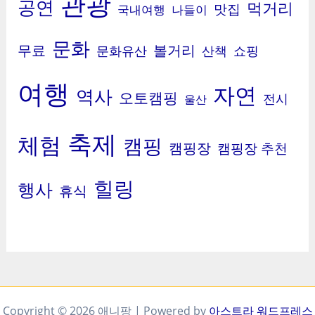
관광
공연
먹거리
맛집
국내여행
나들이
문화
무료
볼거리
문화유산
산책
쇼핑
여행
자연
역사
오토캠핑
전시
울산
축제
체험
캠핑
캠핑장
캠핑장 추천
힐링
행사
휴식
Copyright © 2026 애니팡 | Powered by
아스트라 워드프레스