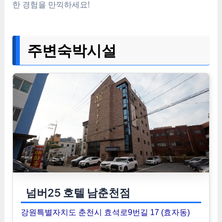
한 경험을 만끽하세요!
주변숙박시설
넘버25 호텔 남춘천점
강원특별자치도 춘천시 효석로9번길 17 (효자동)