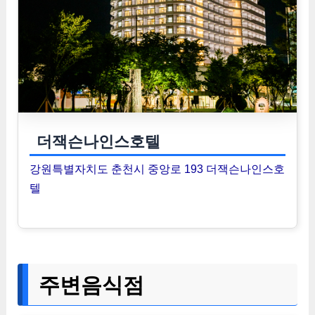
더잭슨나인스호텔
강원특별자치도 춘천시 중앙로 193 더잭슨나인스호
텔
주변음식점