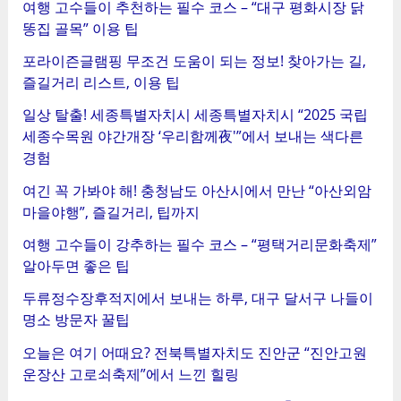
여행 고수들이 추천하는 필수 코스 – “대구 평화시장 닭
똥집 골목” 이용 팁
포라이즌글램핑 무조건 도움이 되는 정보! 찾아가는 길,
즐길거리 리스트, 이용 팁
일상 탈출! 세종특별자치시 세종특별자치시 “2025 국립
세종수목원 야간개장 ‘우리함께夜'”에서 보내는 색다른
경험
여긴 꼭 가봐야 해! 충청남도 아산시에서 만난 “아산외암
마을야행”, 즐길거리, 팁까지
여행 고수들이 강추하는 필수 코스 – “평택거리문화축제”
알아두면 좋은 팁
두류정수장후적지에서 보내는 하루, 대구 달서구 나들이
명소 방문자 꿀팁
오늘은 여기 어때요? 전북특별자치도 진안군 “진안고원
운장산 고로쇠축제”에서 느낀 힐링