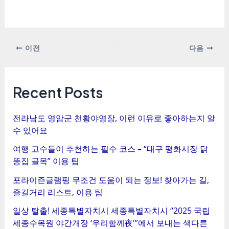
포
이전
다음
스
트
탐
Recent Posts
색
전라남도 영암군 천황야영장, 이런 이유로 좋아하는지 알
수 있어요
여행 고수들이 추천하는 필수 코스 – “대구 평화시장 닭
똥집 골목” 이용 팁
포라이즌글램핑 무조건 도움이 되는 정보! 찾아가는 길,
즐길거리 리스트, 이용 팁
일상 탈출! 세종특별자치시 세종특별자치시 “2025 국립
세종수목원 야간개장 ‘우리함께夜'”에서 보내는 색다른