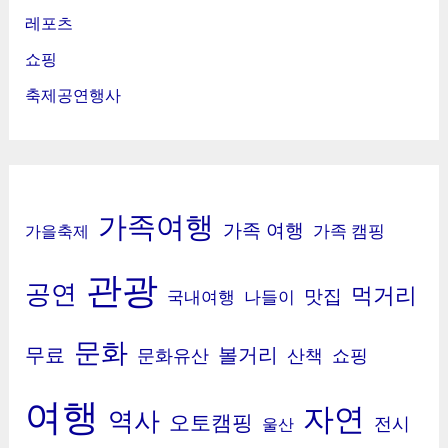
레포츠
쇼핑
축제공연행사
가족여행
가족 여행
가족 캠핑
가을축제
관광
공연
먹거리
맛집
국내여행
나들이
문화
무료
볼거리
문화유산
산책
쇼핑
여행
자연
역사
오토캠핑
전시
울산