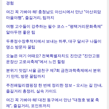
경험
여긴 꼭 가봐야 해! 충청남도 아산시에서 만난 “아산외암
마을야행”, 즐길거리, 팁까지
여행 고수들이 강추하는 필수 코스 – “평택거리문화축제”
알아두면 좋은 팁
두류정수장후적지에서 보내는 하루, 대구 달서구 나들이
명소 방문자 꿀팁
오늘은 여기 어때요? 전북특별자치도 진안군 “진안고원
운장산 고로쇠축제”에서 느낀 힐링
분위기 맛집! 서울 금천구 제7회 금천과학축제에서 분위
기 만끽, 방문 꿀팁까지
주전패밀리캠핑장 한 번에 정리한 정보 – 오시는 길 안내,
즐길거리 총정리, 실속 가이드
여긴 꼭 가봐야 해! 대전 동구에서 만난 “대청호 벚꽃 축
제”, 즐길거리, 포인트까지