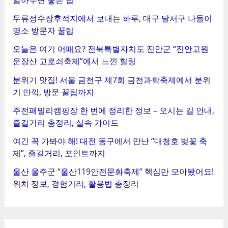
두류정수장후적지에서 보내는 하루, 대구 달서구 나들이
명소 방문자 꿀팁
오늘은 여기 어때요? 전북특별자치도 진안군 “진안고원
운장산 고로쇠축제”에서 느낀 힐링
분위기 맛집! 서울 금천구 제7회 금천과학축제에서 분위
기 만끽, 방문 꿀팁까지
주전패밀리캠핑장 한 번에 정리한 정보 – 오시는 길 안내,
즐길거리 총정리, 실속 가이드
여긴 꼭 가봐야 해! 대전 동구에서 만난 “대청호 벚꽃 축
제”, 즐길거리, 포인트까지
울산 울주군 “울산119안전문화축제” 핵심만 모아봤어요!
위치 정보, 경험거리, 활용법 총정리