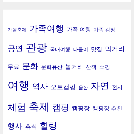
가족여행
가족 여행
가족 캠핑
가을축제
관광
공연
먹거리
맛집
국내여행
나들이
문화
무료
볼거리
문화유산
산책
쇼핑
여행
자연
역사
오토캠핑
전시
울산
축제
체험
캠핑
캠핑장
캠핑장 추천
힐링
행사
휴식