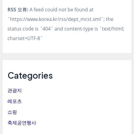
RSS 오류:
A feed could not be found at
`https://www.korea.kr/rss/dept_mcst.xml`; the
status code is `404` and content-type is `text/html;
charset=UTF-8`
Categories
관광지
레포츠
쇼핑
축제공연행사