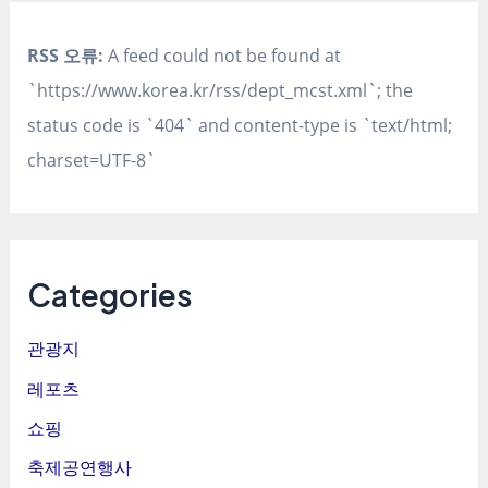
RSS 오류:
A feed could not be found at
`https://www.korea.kr/rss/dept_mcst.xml`; the
status code is `404` and content-type is `text/html;
charset=UTF-8`
Categories
관광지
레포츠
쇼핑
축제공연행사