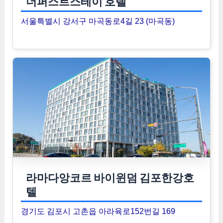
더퍼스트스테이 호텔
서울특별시 강서구 마곡동로4길 23 (마곡동)
라마다앙코르 바이윈덤 김포한강호
텔
경기도 김포시 고촌읍 아라육로152번길 169