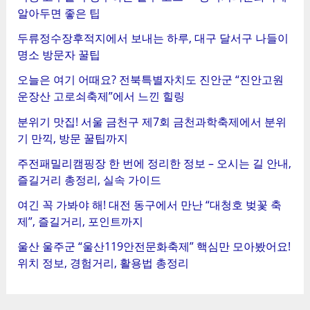
알아두면 좋은 팁
두류정수장후적지에서 보내는 하루, 대구 달서구 나들이
명소 방문자 꿀팁
오늘은 여기 어때요? 전북특별자치도 진안군 “진안고원
운장산 고로쇠축제”에서 느낀 힐링
분위기 맛집! 서울 금천구 제7회 금천과학축제에서 분위
기 만끽, 방문 꿀팁까지
주전패밀리캠핑장 한 번에 정리한 정보 – 오시는 길 안내,
즐길거리 총정리, 실속 가이드
여긴 꼭 가봐야 해! 대전 동구에서 만난 “대청호 벚꽃 축
제”, 즐길거리, 포인트까지
울산 울주군 “울산119안전문화축제” 핵심만 모아봤어요!
위치 정보, 경험거리, 활용법 총정리