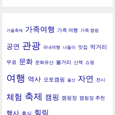
가족여행
가족 여행
가족 캠핑
가을축제
관광
공연
먹거리
맛집
국내여행
나들이
문화
무료
볼거리
문화유산
산책
쇼핑
여행
자연
역사
오토캠핑
전시
울산
축제
체험
캠핑
캠핑장
캠핑장 추천
힐링
행사
휴식