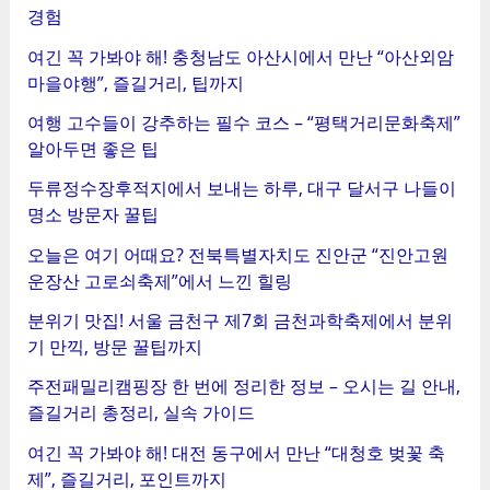
경험
여긴 꼭 가봐야 해! 충청남도 아산시에서 만난 “아산외암
마을야행”, 즐길거리, 팁까지
여행 고수들이 강추하는 필수 코스 – “평택거리문화축제”
알아두면 좋은 팁
두류정수장후적지에서 보내는 하루, 대구 달서구 나들이
명소 방문자 꿀팁
오늘은 여기 어때요? 전북특별자치도 진안군 “진안고원
운장산 고로쇠축제”에서 느낀 힐링
분위기 맛집! 서울 금천구 제7회 금천과학축제에서 분위
기 만끽, 방문 꿀팁까지
주전패밀리캠핑장 한 번에 정리한 정보 – 오시는 길 안내,
즐길거리 총정리, 실속 가이드
여긴 꼭 가봐야 해! 대전 동구에서 만난 “대청호 벚꽃 축
제”, 즐길거리, 포인트까지