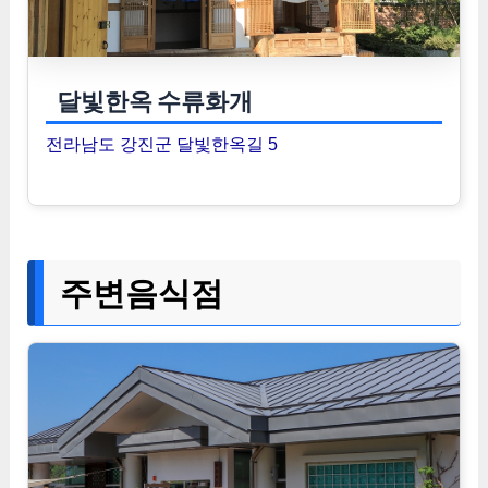
달빛한옥 수류화개
전라남도 강진군 달빛한옥길 5
주변음식점