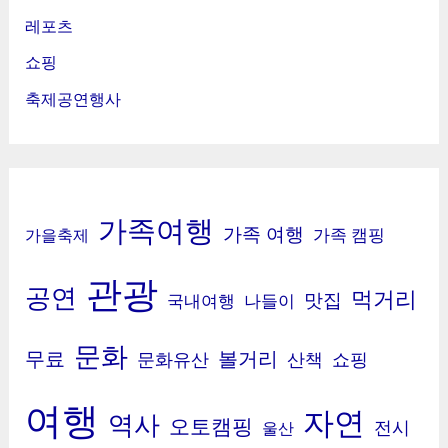
레포츠
쇼핑
축제공연행사
가족여행
가족 여행
가족 캠핑
가을축제
관광
공연
먹거리
맛집
국내여행
나들이
문화
무료
볼거리
문화유산
산책
쇼핑
여행
자연
역사
오토캠핑
전시
울산