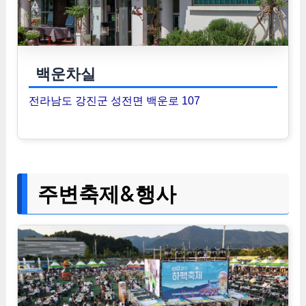
백운차실
전라남도 강진군 성전면 백운로 107
주변축제&행사