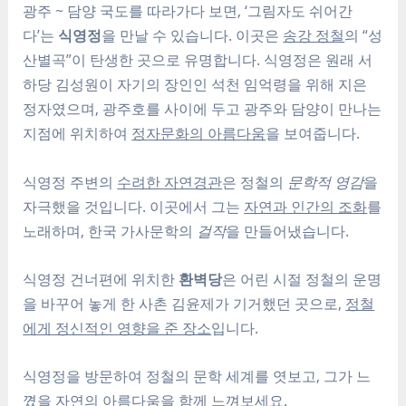
광주 ~ 담양 국도를 따라가다 보면, ‘그림자도 쉬어간
다’는
식영정
을 만날 수 있습니다. 이곳은
송강 정철
의 “성
산별곡”이 탄생한 곳으로 유명합니다. 식영정은 원래 서
하당 김성원이 자기의 장인인 석천 임억령을 위해 지은
정자였으며, 광주호를 사이에 두고 광주와 담양이 만나는
지점에 위치하여
정자문화의 아름다움
을 보여줍니다.
식영정 주변의
수려한 자연경관
은 정철의
문학적 영감
을
자극했을 것입니다. 이곳에서 그는
자연과 인간의 조화
를
노래하며, 한국 가사문학의
걸작
을 만들어냈습니다.
식영정 건너편에 위치한
환벽당
은 어린 시절 정철의 운명
을 바꾸어 놓게 한 사촌 김윤제가 기거했던 곳으로,
정철
에게 정신적인 영향을 준 장소
입니다.
식영정을 방문하여 정철의 문학 세계를 엿보고, 그가 느
꼈을
자연의 아름다움
을 함께 느껴보세요.