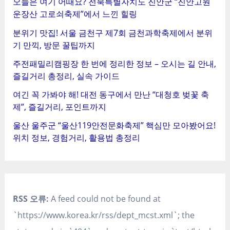
오늘은 여기 어때요? 전북특별자치도 진안군 “진안고원
운장산 고로쇠축제”에서 느낀 힐링
분위기 맛집! 서울 금천구 제7회 금천과학축제에서 분위
기 만끽, 방문 꿀팁까지
주전패밀리캠핑장 한 번에 정리한 정보 – 오시는 길 안내,
즐길거리 총정리, 실속 가이드
여긴 꼭 가봐야 해! 대전 동구에서 만난 “대청호 벚꽃 축
제”, 즐길거리, 포인트까지
울산 울주군 “울산119안전문화축제” 핵심만 모아봤어요!
위치 정보, 경험거리, 활용법 총정리
RSS 오류:
A feed could not be found at
`https://www.korea.kr/rss/dept_mcst.xml`; the