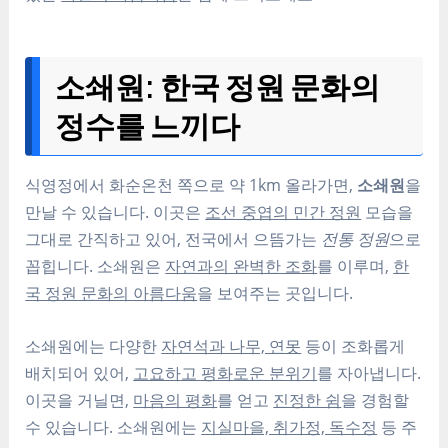
소쇄원: 한국 정원 문화의
정수를 느끼다
식영정에서 화순온천 쪽으로 약 1km 올라가면,
소쇄원
을
만날 수 있습니다. 이곳은
조선 중엽의 민간 정원
모습을
그대로 간직하고 있어, 전국에서 으뜸가는
전통 정원
으로
꼽힙니다. 소쇄원은
자연과의 완벽한 조화
를 이루며,
한
국 정원 문화의 아름다움
을 보여주는 곳입니다.
소쇄원에는 다양한
자연석과 나무, 연못
등이 조화롭게
배치되어 있어,
고요하고 평화로운 분위기
를 자아냅니다.
이곳을 거닐면,
마음의 평화
를 얻고
진정한 쉼
을 경험할
수 있습니다. 소쇄원에는
지실마을, 취가정, 독수정
등 주