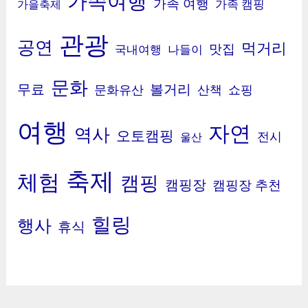
가족여행
가족 여행
가족 캠핑
가을축제
관광
공연
먹거리
맛집
국내여행
나들이
문화
무료
볼거리
문화유산
산책
쇼핑
여행
자연
역사
오토캠핑
전시
울산
축제
체험
캠핑
캠핑장
캠핑장 추천
힐링
행사
휴식