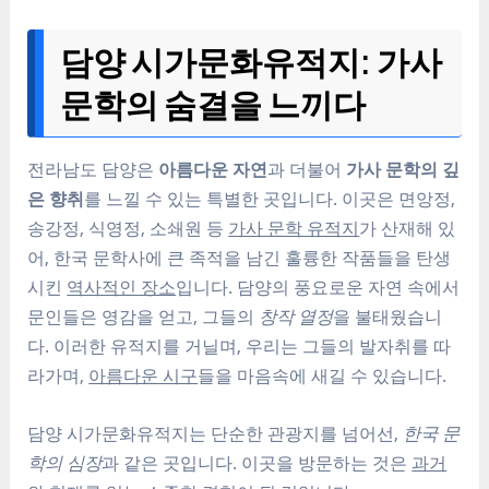
담양 시가문화유적지: 가사
문학의 숨결을 느끼다
전라남도 담양은
아름다운 자연
과 더불어
가사 문학의 깊
은 향취
를 느낄 수 있는 특별한 곳입니다. 이곳은 면앙정,
송강정, 식영정, 소쇄원 등
가사 문학 유적지
가 산재해 있
어, 한국 문학사에 큰 족적을 남긴 훌륭한 작품들을 탄생
시킨
역사적인 장소
입니다. 담양의 풍요로운 자연 속에서
문인들은 영감을 얻고, 그들의
창작 열정
을 불태웠습니
다. 이러한 유적지를 거닐며, 우리는 그들의 발자취를 따
라가며,
아름다운 시구
들을 마음속에 새길 수 있습니다.
담양 시가문화유적지는 단순한 관광지를 넘어선,
한국 문
학의 심장
과 같은 곳입니다. 이곳을 방문하는 것은
과거