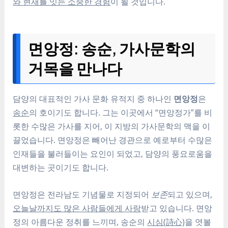
와 현재를 잇는 소중한 경험
이 될 것입니다.
면앙정: 송순, 가사문학의
거목을 만나다
담양의 대표적인 가사 문화 유적지 중 하나인
면앙정
은
송순
의 호이기도 합니다. 그는 이곳에서 “면앙정가”를 비
롯한 수많은 가사를 지어, 이 지방의 가사문학의 맥을 이
끌었습니다. 면앙정은 빼어난 경관으로 예로부터 수많은
인재들을 불러들이는 요인이 되었고, 담양의 풍요로움을
대변하는 곳이기도 합니다.
면앙정은 전라남도 기념물로 지정되어
보존
되고 있으며,
오늘날까지도 많은 사람들에게 사랑
받고 있습니다. 면앙
정의 아름다운 정취를 느끼며, 송순의
시심(詩心)
을 엿볼