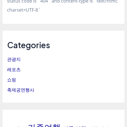
status code is `404` and content-type is `text/html;
charset=UTF-8`
Categories
관광지
레포츠
쇼핑
축제공연행사