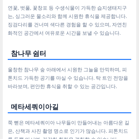
연꽃, 벗풀, 꽃창포 등
수생식물
이 가득한 습지생태지구
는,
싱그러운 물소리
와 함께
시원한 휴식
을 제공합니다.
징검다리를 건너며
색다른 경험
을 할 수 있으며,
자연친
화적인 공간
에서 여유로운 시간을 보낼 수 있습니다.
참나무 쉼터
울창한 참나무 숲 아래에서
시원한 그늘
을 만끽하며,
피
톤치드
가득한 공기를 마실 수 있습니다.
탁 트인 전망
을
바라보며, 편안한 휴식을 취할 수 있는 공간입니다.
메타세쿼이아길
쭉 뻗은 메타세쿼이아 나무
들이 만들어내는
아름다운 길
은,
산책
과
사진 촬영 명소
로 인기가 많습니다.
피톤치드