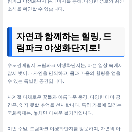
림파크 야생화단지
홈페이지
를 통해, 다양한 정보와
최신
소식
을 확인할 수 있습니다.
자연과 함께하는 힐링, 드
림파크 야생화단지로!
수도권매립지 드림파크 야생화단지는,
바쁜 일상
속에서
잠시 벗어나
자연을 만끽하고,
몸과 마음의 힐링
을 얻을
수 있는
특별한 공간
입니다.
사계절 다채로운 꽃들과
아름다운 풍경
, 다양한 테마 공
간은,
잊지 못할 추억
을 선사합니다. 특히 가을에 열리는
국화축제는,
놓치면 아쉬운 볼거리
입니다.
이번 주말, 드림파크 야생화단지를 방문하여,
자연의 아