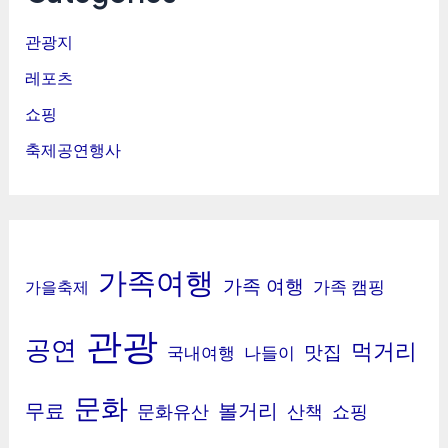
관광지
레포츠
쇼핑
축제공연행사
가족여행
가족 여행
가족 캠핑
가을축제
관광
공연
먹거리
맛집
국내여행
나들이
문화
무료
볼거리
문화유산
산책
쇼핑