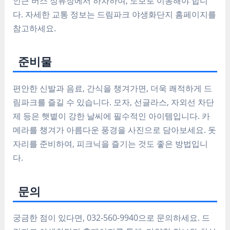
인근 버스 정류장에서 하차하여, 도보로 이동해야 합니
다. 자세한 교통 정보는 드림파크 야생화단지
홈페이지
를
참고하세요.
준비물
편안한
신발
과
음료, 간식
을 챙겨가면, 더욱 쾌적하게 드
림파크를 즐길 수 있습니다.
모자, 선글라스, 자외선 차단
제
등은 햇볕이 강한 날씨에
필수적인 아이템
입니다. 카
메라를 챙겨가
아름다운 풍경
을 사진으로 담아보세요.
돗
자리
를 준비하여,
피크닉
을 즐기는 것도 좋은 방법입니
다.
문의
궁금한 점이 있다면,
032-560-9940
으로 문의하세요. 드