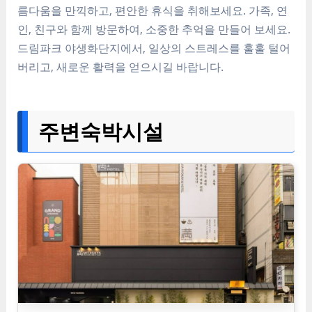
름다움
을 만끽하고,
편안한 휴식
을 취해보세요.
가족, 연
인, 친구
와 함께 방문하여,
소중한 추억
을 만들어 보세요.
드림파크 야생화단지에서,
일상의 스트레스
를 훌훌 털어
버리고,
새로운 활력
을 얻으시길 바랍니다.
주변숙박시설