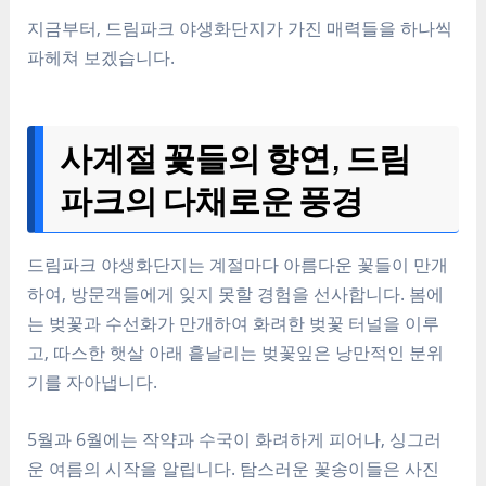
지금부터, 드림파크 야생화단지가 가진 매력들을 하나씩
파헤쳐 보겠습니다.
사계절 꽃들의 향연, 드림
파크의 다채로운 풍경
드림파크 야생화단지는
계절마다 아름다운 꽃
들이 만개
하여, 방문객들에게 잊지 못할 경험을 선사합니다. 봄에
는 벚꽃과 수선화가 만개하여
화려한 벚꽃 터널
을 이루
고, 따스한 햇살 아래 흩날리는 벚꽃잎은 낭만적인 분위
기를 자아냅니다.
5월과 6월에는
작약과 수국
이 화려하게 피어나,
싱그러
운 여름의 시작
을 알립니다. 탐스러운 꽃송이들은 사진