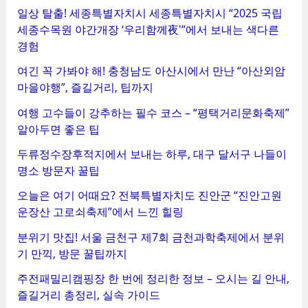
일상 탈출! 세종특별자치시 세종특별자치시 “2025 국립
세종수목원 야간개장 ‘우리함께夜'”에서 보내는 색다른
경험
여긴 꼭 가봐야 해! 충청남도 아산시에서 만난 “아산외암
마을야행”, 즐길거리, 팁까지
여행 고수들이 강추하는 필수 코스 – “평택거리문화축제”
알아두면 좋은 팁
두류정수장후적지에서 보내는 하루, 대구 달서구 나들이
명소 방문자 꿀팁
오늘은 여기 어때요? 전북특별자치도 진안군 “진안고원
운장산 고로쇠축제”에서 느낀 힐링
분위기 맛집! 서울 금천구 제7회 금천과학축제에서 분위
기 만끽, 방문 꿀팁까지
주전패밀리캠핑장 한 번에 정리한 정보 – 오시는 길 안내,
즐길거리 총정리, 실속 가이드