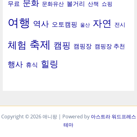
문화
무료
볼거리
문화유산
산책
쇼핑
여행
자연
역사
오토캠핑
전시
울산
축제
체험
캠핑
캠핑장
캠핑장 추천
힐링
행사
휴식
Copyright © 2026 애니팡 | Powered by
아스트라 워드프레스
테마