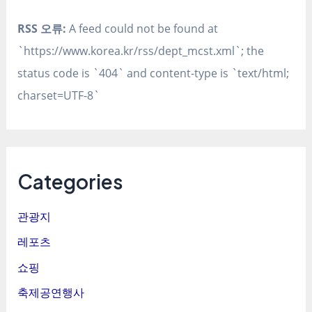
RSS 오류:
A feed could not be found at
`https://www.korea.kr/rss/dept_mcst.xml`; the
status code is `404` and content-type is `text/html;
charset=UTF-8`
Categories
관광지
레포츠
쇼핑
축제공연행사