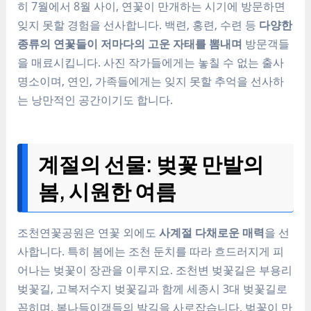
히 7월에서 8월 사이, 연꽃이 만개하는 시기에 방문하면
잊지 못할 경험을 선사합니다. 백련, 홍련, 수련 등
다양한
종류의 연꽃들이 저마다의 고운 자태를 뽐내며
방문객들
을 매료시킵니다. 사진 작가들에게는 놓칠 수 없는 출사
명소이며, 연인, 가족들에게는 잊지 못할 추억을 선사하
는 낭만적인 공간이기도 합니다.
계절의 선물: 벚꽃 만발의
봄, 시원한 여름
조천연꽃공원은 연꽃 외에도
사계절 다채로운 매력
을 선
사합니다. 특히 봄에는 조천 둔치를 따라 흐드러지게 피
어나는 벚꽃이 장관을 이루지요. 조천변 벚꽃길은 부용리
벚꽃길, 고복저수지 벚꽃길과 함께 세종시 3대 벚꽃길로
꼽히며, 봄나들이객들의 발길을 사로잡습니다. 벚꽃이 만