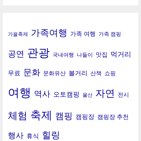
가족여행
가족 여행
가족 캠핑
가을축제
관광
공연
먹거리
맛집
국내여행
나들이
문화
무료
볼거리
문화유산
산책
쇼핑
여행
자연
역사
오토캠핑
전시
울산
축제
체험
캠핑
캠핑장
캠핑장 추천
힐링
행사
휴식