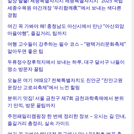
일상 탈출! 세종특별자치시 세종특별자치시 “2025 국립
세종수목원 야간개장 ‘우리함께夜'”에서 보내는 색다른
경험
여긴 꼭 가봐야 해! 충청남도 아산시에서 만난 “아산외암
마을야행”, 즐길거리, 팁까지
여행 고수들이 강추하는 필수 코스 – “평택거리문화축제”
알아두면 좋은 팁
두류정수장후적지에서 보내는 하루, 대구 달서구 나들이
명소 방문자 꿀팁
오늘은 여기 어때요? 전북특별자치도 진안군 “진안고원
운장산 고로쇠축제”에서 느낀 힐링
분위기 맛집! 서울 금천구 제7회 금천과학축제에서 분위
기 만끽, 방문 꿀팁까지
주전패밀리캠핑장 한 번에 정리한 정보 – 오시는 길 안내,
즐길거리 총정리, 실속 가이드
여긴 꼭 가봐야 해! 대전 동구에서 만난 “대청호 벚꽃 축