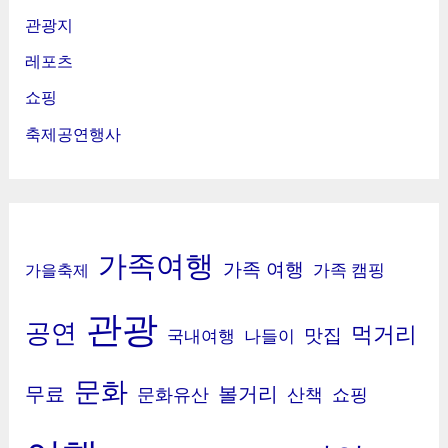
관광지
레포츠
쇼핑
축제공연행사
가족여행
가족 여행
가족 캠핑
가을축제
관광
공연
먹거리
맛집
국내여행
나들이
문화
무료
볼거리
문화유산
산책
쇼핑