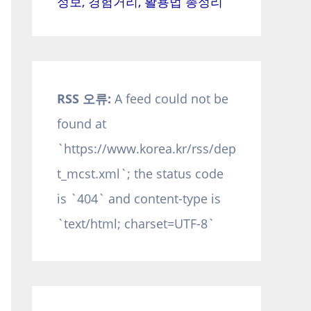
정보, 경험거리, 활용법 총정리
RSS 오류:
A feed could not be
found at
`https://www.korea.kr/rss/dep
t_mcst.xml`; the status code
is `404` and content-type is
`text/html; charset=UTF-8`