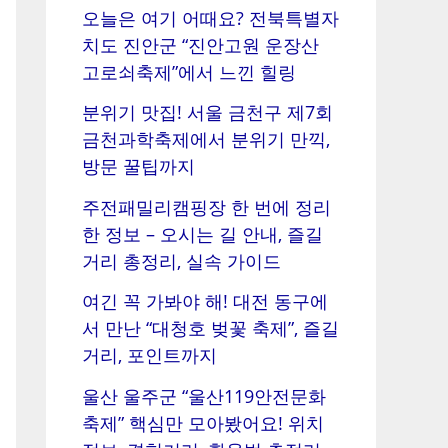
오늘은 여기 어때요? 전북특별자
치도 진안군 “진안고원 운장산
고로쇠축제”에서 느낀 힐링
분위기 맛집! 서울 금천구 제7회
금천과학축제에서 분위기 만끽,
방문 꿀팁까지
주전패밀리캠핑장 한 번에 정리
한 정보 – 오시는 길 안내, 즐길
거리 총정리, 실속 가이드
여긴 꼭 가봐야 해! 대전 동구에
서 만난 “대청호 벚꽃 축제”, 즐길
거리, 포인트까지
울산 울주군 “울산119안전문화
축제” 핵심만 모아봤어요! 위치