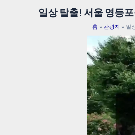
일상 탈출! 서울 영등
홈
관광지
일상