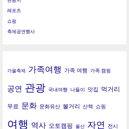
레포츠
쇼핑
축제공연행사
가족여행
가족 여행
가족 캠핑
가을축제
관광
공연
먹거리
맛집
국내여행
나들이
문화
무료
볼거리
문화유산
산책
쇼핑
여행
자연
역사
오토캠핑
전시
울산