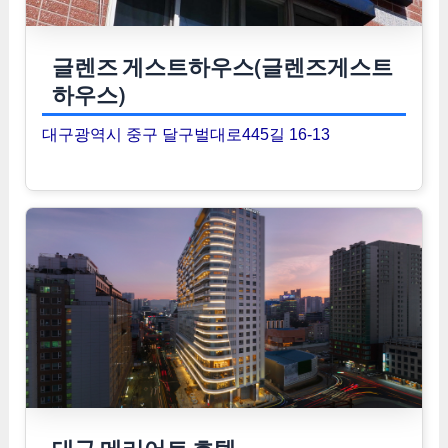
글렌즈 게스트하우스(글렌즈게스트
하우스)
대구광역시 중구 달구벌대로445길 16-13