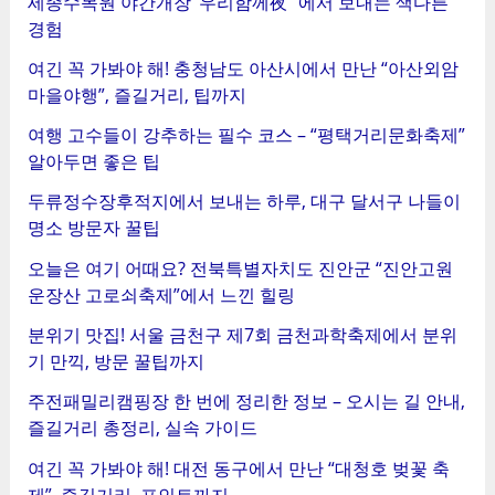
세종수목원 야간개장 ‘우리함께夜'”에서 보내는 색다른
경험
여긴 꼭 가봐야 해! 충청남도 아산시에서 만난 “아산외암
마을야행”, 즐길거리, 팁까지
여행 고수들이 강추하는 필수 코스 – “평택거리문화축제”
알아두면 좋은 팁
두류정수장후적지에서 보내는 하루, 대구 달서구 나들이
명소 방문자 꿀팁
오늘은 여기 어때요? 전북특별자치도 진안군 “진안고원
운장산 고로쇠축제”에서 느낀 힐링
분위기 맛집! 서울 금천구 제7회 금천과학축제에서 분위
기 만끽, 방문 꿀팁까지
주전패밀리캠핑장 한 번에 정리한 정보 – 오시는 길 안내,
즐길거리 총정리, 실속 가이드
여긴 꼭 가봐야 해! 대전 동구에서 만난 “대청호 벚꽃 축
제”, 즐길거리, 포인트까지