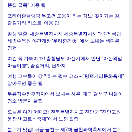
똥집 골목” 이용 팁
포라이즌글램핑 무조건 도움이 되는 정보! 찾아가는 길,
즐길거리 리스트, 이용 팁
일상 탈출! 세종특별자치시 세종특별자치시 “2025 국립
세종수목원 야간개장 ‘우리함께夜'”에서 보내는 색다른
경험
여긴 꼭 가봐야 해! 충청남도 아산시에서 만난 “아산외암
마을야행”, 즐길거리, 팁까지
여행 고수들이 강추하는 필수 코스 – “평택거리문화축제”
알아두면 좋은 팁
두류정수장후적지에서 보내는 하루, 대구 달서구 나들이
명소 방문자 꿀팁
오늘은 여기 어때요? 전북특별자치도 진안군 “진안고원
운장산 고로쇠축제”에서 느낀 힐링
분위기 맛집! 서울 금천구 제7회 금천과학축제에서 분위