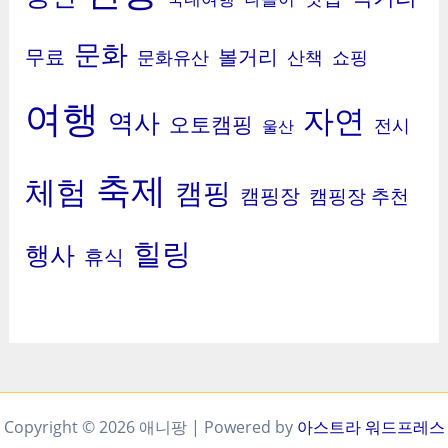
문화
무료
볼거리
문화유산
산책
쇼핑
여행
자연
역사
오토캠핑
전시
울산
축제
체험
캠핑
캠핑장
캠핑장 추천
힐링
행사
휴식
Copyright © 2026 애니팡 | Powered by
아스트라 워드프레스