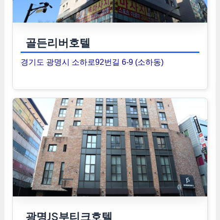
골든리버호텔
경기도 광명시 소하로92번길 6-9 (소하동)
광명JS부티크호텔