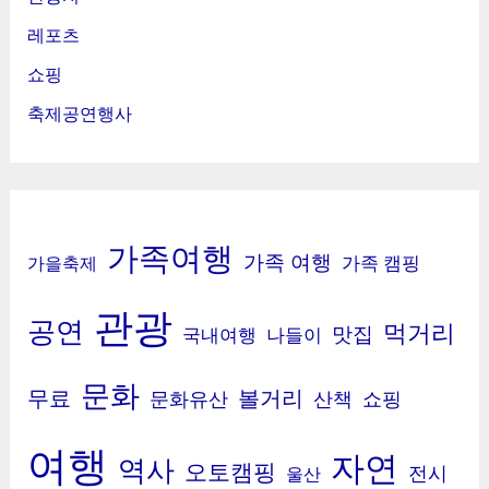
레포츠
쇼핑
축제공연행사
가족여행
가족 여행
가족 캠핑
가을축제
관광
공연
먹거리
맛집
국내여행
나들이
문화
무료
볼거리
문화유산
산책
쇼핑
여행
자연
역사
오토캠핑
전시
울산