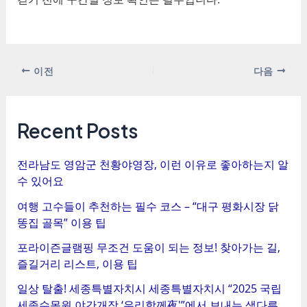
포
이전
다음
스
트
탐
Recent Posts
색
전라남도 영암군 천황야영장, 이런 이유로 좋아하는지 알
수 있어요
여행 고수들이 추천하는 필수 코스 – “대구 평화시장 닭
똥집 골목” 이용 팁
포라이즌글램핑 무조건 도움이 되는 정보! 찾아가는 길,
즐길거리 리스트, 이용 팁
일상 탈출! 세종특별자치시 세종특별자치시 “2025 국립
세종수목원 야간개장 ‘우리함께夜'”에서 보내는 색다른