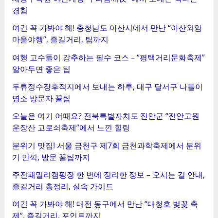
경험
여긴 꼭 가봐야 해! 충청남도 아산시에서 만난 “아산외암
마을야행”, 즐길거리, 팁까지
여행 고수들이 강추하는 필수 코스 – “평택거리문화축제”
알아두면 좋은 팁
두류정수장후적지에서 보내는 하루, 대구 달서구 나들이
명소 방문자 꿀팁
오늘은 여기 어때요? 전북특별자치도 진안군 “진안고원
운장산 고로쇠축제”에서 느낀 힐링
분위기 맛집! 서울 금천구 제7회 금천과학축제에서 분위
기 만끽, 방문 꿀팁까지
주전패밀리캠핑장 한 번에 정리한 정보 – 오시는 길 안내,
즐길거리 총정리, 실속 가이드
여긴 꼭 가봐야 해! 대전 동구에서 만난 “대청호 벚꽃 축
제”, 즐길거리, 포인트까지