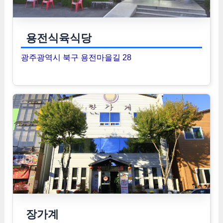
용전식육식당
광주광역시 북구 용전마을길 28
장가계