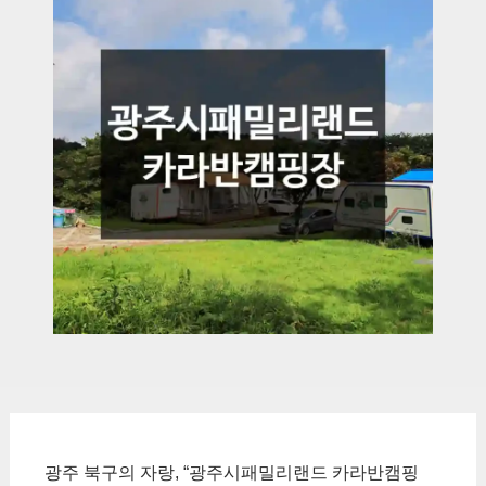
광주 북구의 자랑, “광주시패밀리랜드 카라반캠핑