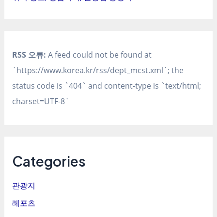
RSS 오류:
A feed could not be found at
`https://www.korea.kr/rss/dept_mcst.xml`; the
status code is `404` and content-type is `text/html;
charset=UTF-8`
Categories
관광지
레포츠