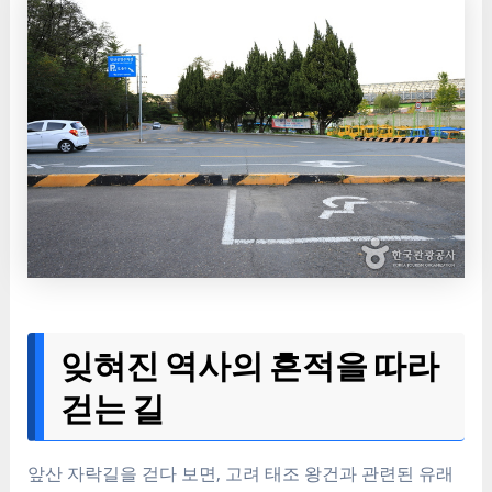
잊혀진 역사의 흔적을 따라
걷는 길
앞산 자락길을 걷다 보면, 고려 태조 왕건과 관련된 유래