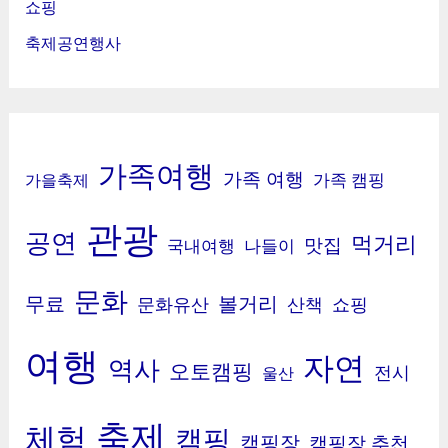
쇼핑
축제공연행사
가족여행
가족 여행
가족 캠핑
가을축제
관광
공연
먹거리
맛집
국내여행
나들이
문화
무료
볼거리
문화유산
산책
쇼핑
여행
자연
역사
오토캠핑
전시
울산
축제
체험
캠핑
캠핑장
캠핑장 추천