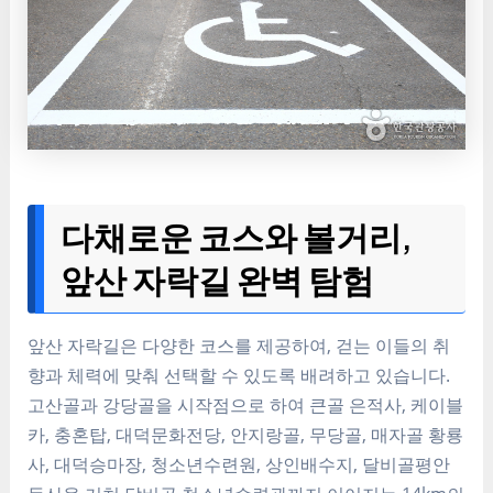
다채로운 코스와 볼거리,
앞산 자락길 완벽 탐험
앞산 자락길은 다양한 코스를 제공하여, 걷는 이들의 취
향과 체력에 맞춰 선택할 수 있도록 배려하고 있습니다.
고산골과 강당골을 시작점으로 하여 큰골 은적사, 케이블
카, 충혼탑, 대덕문화전당, 안지랑골, 무당골, 매자골 황룡
사, 대덕승마장, 청소년수련원, 상인배수지, 달비골평안