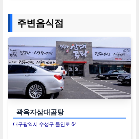
주변음식점
곽옥자삼대곰탕
대구광역시 수성구 들안로 64