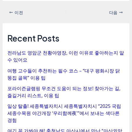
포
이전
다음
스
트
탐
Recent Posts
색
전라남도 영암군 천황야영장, 이런 이유로 좋아하는지 알
수 있어요
여행 고수들이 추천하는 필수 코스 – “대구 평화시장 닭
똥집 골목” 이용 팁
포라이즌글램핑 무조건 도움이 되는 정보! 찾아가는 길,
즐길거리 리스트, 이용 팁
일상 탈출! 세종특별자치시 세종특별자치시 “2025 국립
세종수목원 야간개장 ‘우리함께夜'”에서 보내는 색다른
경험
여긴 꼭 가봐야 해! 충청남도 아산시에서 만난 “아산외암