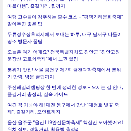
마을야행”, 즐길거리, 팁까지
여행 고수들이 강추하는 필수 코스 – “평택거리문화축제”
알아두면 좋은 팁
두류정수장후적지에서 보내는 하루, 대구 달서구 나들이
명소 방문자 꿀팁
오늘은 여기 어때요? 전북특별자치도 진안군 “진안고원
운장산 고로쇠축제”에서 느낀 힐링
분위기 맛집! 서울 금천구 제7회 금천과학축제에서 분위
기 만끽, 방문 꿀팁까지
주전패밀리캠핑장 한 번에 정리한 정보 – 오시는 길 안내,
즐길거리 총정리, 실속 가이드
여긴 꼭 가봐야 해! 대전 동구에서 만난 “대청호 벚꽃 축
제”, 즐길거리, 포인트까지
울산 울주군 “울산119안전문화축제” 핵심만 모아봤어요!
위치 정보, 경험거리, 활용법 총정리