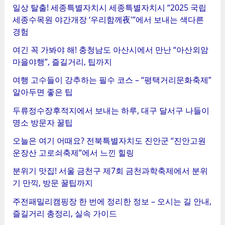
일상 탈출! 세종특별자치시 세종특별자치시 “2025 국립
세종수목원 야간개장 ‘우리함께夜'”에서 보내는 색다른
경험
여긴 꼭 가봐야 해! 충청남도 아산시에서 만난 “아산외암
마을야행”, 즐길거리, 팁까지
여행 고수들이 강추하는 필수 코스 – “평택거리문화축제”
알아두면 좋은 팁
두류정수장후적지에서 보내는 하루, 대구 달서구 나들이
명소 방문자 꿀팁
오늘은 여기 어때요? 전북특별자치도 진안군 “진안고원
운장산 고로쇠축제”에서 느낀 힐링
분위기 맛집! 서울 금천구 제7회 금천과학축제에서 분위
기 만끽, 방문 꿀팁까지
주전패밀리캠핑장 한 번에 정리한 정보 – 오시는 길 안내,
즐길거리 총정리, 실속 가이드