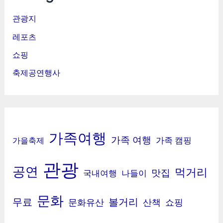
관광지
레포츠
쇼핑
축제공연행사
가족여행
가족 여행
가족 캠핑
가을축제
관광
공연
먹거리
맛집
국내여행
나들이
문화
무료
볼거리
문화유산
산책
쇼핑