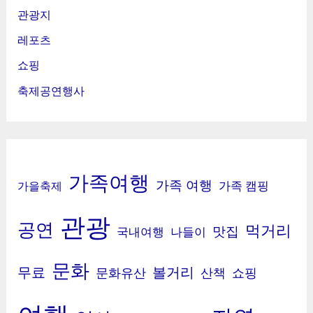
관광지
레포츠
쇼핑
축제공연행사
가족여행
가족 여행
가족 캠핑
가을축제
관광
공연
먹거리
맛집
국내여행
나들이
문화
무료
볼거리
문화유산
산책
쇼핑