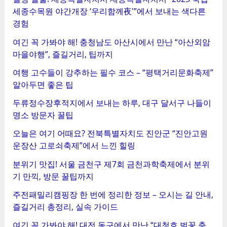
세종수목원 야간개장 ‘우리함께夜'”에서 보내는 색다른
경험
여긴 꼭 가봐야 해! 충청남도 아산시에서 만난 “아산외암
마을야행”, 즐길거리, 팁까지
여행 고수들이 강추하는 필수 코스 – “평택거리문화축제”
알아두면 좋은 팁
두류정수장후적지에서 보내는 하루, 대구 달서구 나들이
명소 방문자 꿀팁
오늘은 여기 어때요? 전북특별자치도 진안군 “진안고원
운장산 고로쇠축제”에서 느낀 힐링
분위기 맛집! 서울 금천구 제7회 금천과학축제에서 분위
기 만끽, 방문 꿀팁까지
주전패밀리캠핑장 한 번에 정리한 정보 – 오시는 길 안내,
즐길거리 총정리, 실속 가이드
여긴 꼭 가봐야 해! 대전 동구에서 만난 “대청호 벚꽃 축