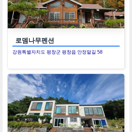
로뎀나무펜션
강원특별자치도 평창군 평창읍 안정말길 58