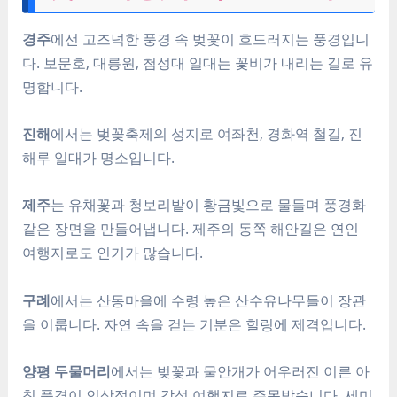
경주
에선 고즈넉한 풍경 속 벚꽃이 흐드러지는 풍경입니
다. 보문호, 대릉원, 첨성대 일대는 꽃비가 내리는 길로 유
명합니다.
진해
에서는 벚꽃축제의 성지로 여좌천, 경화역 철길, 진
해루 일대가 명소입니다.
제주
는 유채꽃과 청보리밭이 황금빛으로 물들며 풍경화
같은 장면을 만들어냅니다. 제주의 동쪽 해안길은 연인
여행지로도 인기가 많습니다.
구례
에서는 산동마을에 수령 높은 산수유나무들이 장관
을 이룹니다. 자연 속을 걷는 기분은 힐링에 제격입니다.
양평 두물머리
에서는 벚꽃과 물안개가 어우러진 이른 아
침 풍경이 인상적이며 감성 여행지로 주목받습니다. 세미