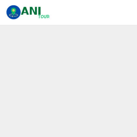
콘
텐
츠
로
건
너
뛰
기