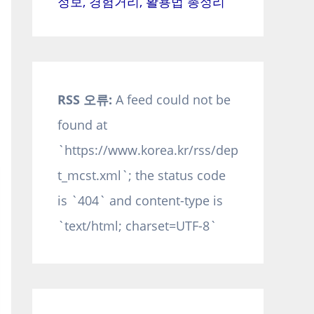
정보, 경험거리, 활용법 총정리
RSS 오류:
A feed could not be
found at
`https://www.korea.kr/rss/dep
t_mcst.xml`; the status code
is `404` and content-type is
`text/html; charset=UTF-8`