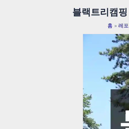
블랙트리캠핑 
홈
레포