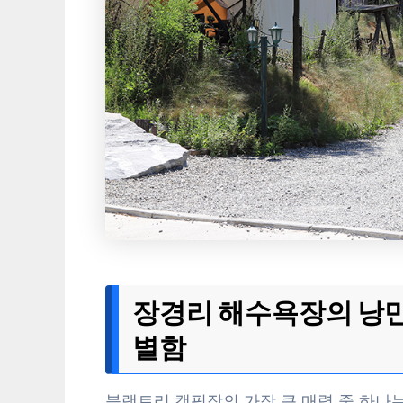
장경리 해수욕장의 낭만
별함
블랙트리 캠핑장의 가장 큰 매력 중 하나