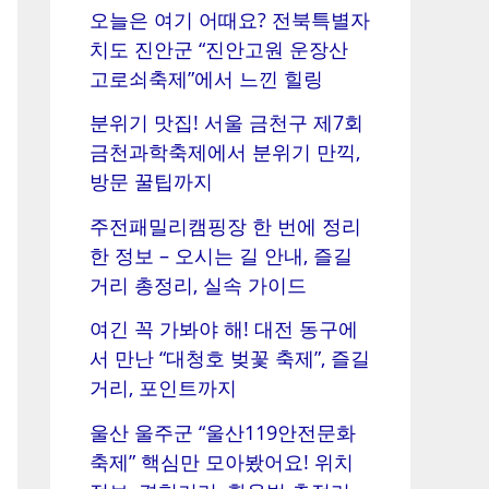
오늘은 여기 어때요? 전북특별자
치도 진안군 “진안고원 운장산
고로쇠축제”에서 느낀 힐링
분위기 맛집! 서울 금천구 제7회
금천과학축제에서 분위기 만끽,
방문 꿀팁까지
주전패밀리캠핑장 한 번에 정리
한 정보 – 오시는 길 안내, 즐길
거리 총정리, 실속 가이드
여긴 꼭 가봐야 해! 대전 동구에
서 만난 “대청호 벚꽃 축제”, 즐길
거리, 포인트까지
울산 울주군 “울산119안전문화
축제” 핵심만 모아봤어요! 위치