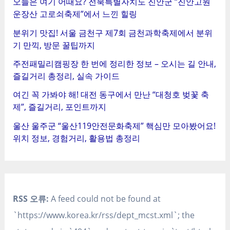
오늘은 여기 어때요? 전북특별자치도 진안군 “진안고원
운장산 고로쇠축제”에서 느낀 힐링
분위기 맛집! 서울 금천구 제7회 금천과학축제에서 분위
기 만끽, 방문 꿀팁까지
주전패밀리캠핑장 한 번에 정리한 정보 – 오시는 길 안내,
즐길거리 총정리, 실속 가이드
여긴 꼭 가봐야 해! 대전 동구에서 만난 “대청호 벚꽃 축
제”, 즐길거리, 포인트까지
울산 울주군 “울산119안전문화축제” 핵심만 모아봤어요!
위치 정보, 경험거리, 활용법 총정리
RSS 오류:
A feed could not be found at
`https://www.korea.kr/rss/dept_mcst.xml`; the