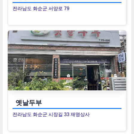
전라남도 화순군 서양로 79
옛날두부
전라남도 화순군 시장길 33 재명상사