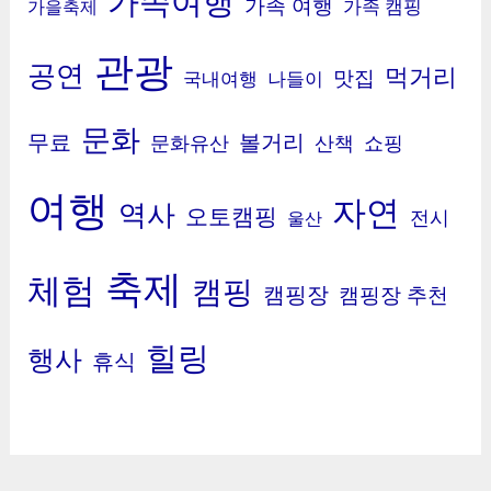
가족여행
가족 여행
가족 캠핑
가을축제
관광
공연
먹거리
맛집
국내여행
나들이
문화
무료
볼거리
문화유산
산책
쇼핑
여행
자연
역사
오토캠핑
전시
울산
축제
체험
캠핑
캠핑장
캠핑장 추천
힐링
행사
휴식