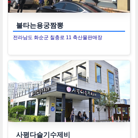
불타는용궁짬뽕
전라남도 화순군 칠충로 11 축산물판매장
사평다슬기수제비