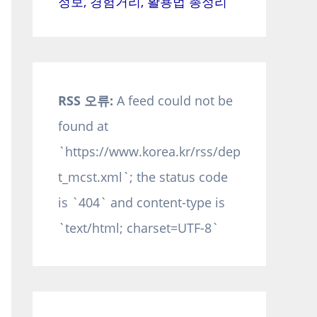
정보, 경험거리, 활용법 총정리
RSS 오류:
A feed could not be
found at
`https://www.korea.kr/rss/dep
t_mcst.xml`; the status code
is `404` and content-type is
`text/html; charset=UTF-8`