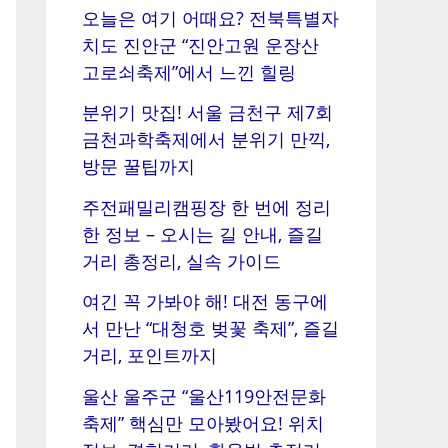
오늘은 여기 어때요? 전북특별자
치도 진안군 “진안고원 운장산
고로쇠축제”에서 느낀 힐링
분위기 맛집! 서울 금천구 제7회
금천과학축제에서 분위기 만끽,
방문 꿀팁까지
주전패밀리캠핑장 한 번에 정리
한 정보 – 오시는 길 안내, 즐길
거리 총정리, 실속 가이드
여긴 꼭 가봐야 해! 대전 동구에
서 만난 “대청호 벚꽃 축제”, 즐길
거리, 포인트까지
울산 울주군 “울산119안전문화
축제” 핵심만 모아봤어요! 위치