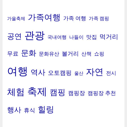
가족여행
가족 여행
가족 캠핑
가을축제
관광
공연
먹거리
맛집
국내여행
나들이
문화
무료
볼거리
문화유산
산책
쇼핑
여행
자연
역사
오토캠핑
전시
울산
축제
체험
캠핑
캠핑장
캠핑장 추천
힐링
행사
휴식