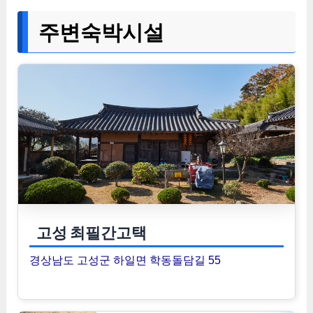
주변숙박시설
고성 최필간고택
경상남도 고성군 하일면 학동돌담길 55