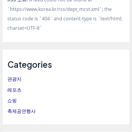
`https://www.korea.kr/rss/dept_mcst.xml`; the
status code is `404` and content-type is `text/html;
charset=UTF-8`
Categories
관광지
레포츠
쇼핑
축제공연행사