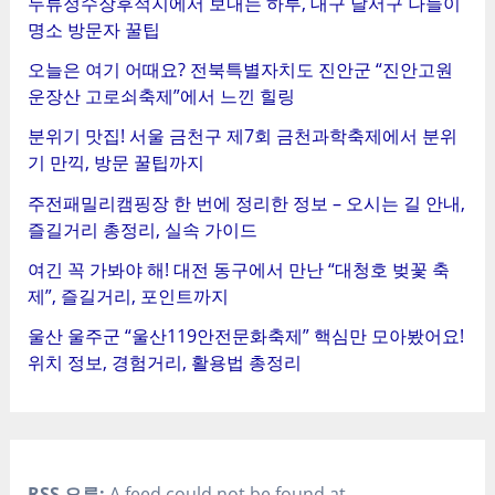
두류정수장후적지에서 보내는 하루, 대구 달서구 나들이
명소 방문자 꿀팁
오늘은 여기 어때요? 전북특별자치도 진안군 “진안고원
운장산 고로쇠축제”에서 느낀 힐링
분위기 맛집! 서울 금천구 제7회 금천과학축제에서 분위
기 만끽, 방문 꿀팁까지
주전패밀리캠핑장 한 번에 정리한 정보 – 오시는 길 안내,
즐길거리 총정리, 실속 가이드
여긴 꼭 가봐야 해! 대전 동구에서 만난 “대청호 벚꽃 축
제”, 즐길거리, 포인트까지
울산 울주군 “울산119안전문화축제” 핵심만 모아봤어요!
위치 정보, 경험거리, 활용법 총정리
RSS 오류:
A feed could not be found at