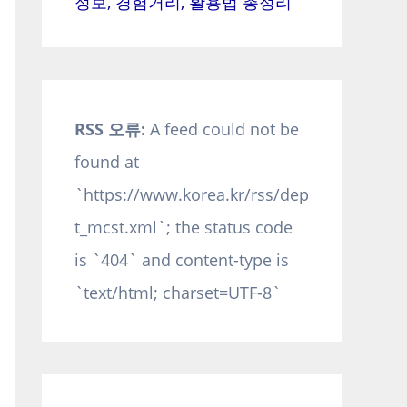
정보, 경험거리, 활용법 총정리
RSS 오류:
A feed could not be
found at
`https://www.korea.kr/rss/dep
t_mcst.xml`; the status code
is `404` and content-type is
`text/html; charset=UTF-8`