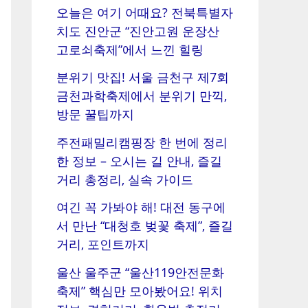
오늘은 여기 어때요? 전북특별자
치도 진안군 “진안고원 운장산
고로쇠축제”에서 느낀 힐링
분위기 맛집! 서울 금천구 제7회
금천과학축제에서 분위기 만끽,
방문 꿀팁까지
주전패밀리캠핑장 한 번에 정리
한 정보 – 오시는 길 안내, 즐길
거리 총정리, 실속 가이드
여긴 꼭 가봐야 해! 대전 동구에
서 만난 “대청호 벚꽃 축제”, 즐길
거리, 포인트까지
울산 울주군 “울산119안전문화
축제” 핵심만 모아봤어요! 위치