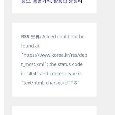
정보, 경험거리, 활용법 총정리
RSS 오류:
A feed could not be
found at
`https://www.korea.kr/rss/dep
t_mcst.xml`; the status code
is `404` and content-type is
`text/html; charset=UTF-8`