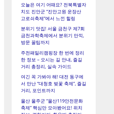
오늘은 여기 어때요? 전북특별자
치도 진안군 “진안고원 운장산
고로쇠축제”에서 느낀 힐링
분위기 맛집! 서울 금천구 제7회
금천과학축제에서 분위기 만끽,
방문 꿀팁까지
주전패밀리캠핑장 한 번에 정리
한 정보 – 오시는 길 안내, 즐길
거리 총정리, 실속 가이드
여긴 꼭 가봐야 해! 대전 동구에
서 만난 “대청호 벚꽃 축제”, 즐길
거리, 포인트까지
울산 울주군 “울산119안전문화
축제” 핵심만 모아봤어요! 위치