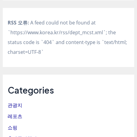
RSS 오류:
A feed could not be found at
`https://www.korea.kr/rss/dept_mcst.xml`; the
status code is `404` and content-type is `text/html;
charset=UTF-8`
Categories
관광지
레포츠
쇼핑