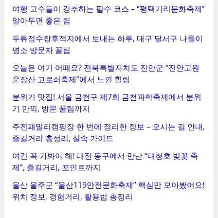
여행 고수들이 강추하는 필수 코스 – “평택거리문화축제”
알아두면 좋은 팁
두류정수장후적지에서 보내는 하루, 대구 달서구 나들이
명소 방문자 꿀팁
오늘은 여기 어때요? 전북특별자치도 진안군 “진안고원
운장산 고로쇠축제”에서 느낀 힐링
분위기 맛집! 서울 금천구 제7회 금천과학축제에서 분위
기 만끽, 방문 꿀팁까지
주전패밀리캠핑장 한 번에 정리한 정보 – 오시는 길 안내,
즐길거리 총정리, 실속 가이드
여긴 꼭 가봐야 해! 대전 동구에서 만난 “대청호 벚꽃 축
제”, 즐길거리, 포인트까지
울산 울주군 “울산119안전문화축제” 핵심만 모아봤어요!
위치 정보, 경험거리, 활용법 총정리