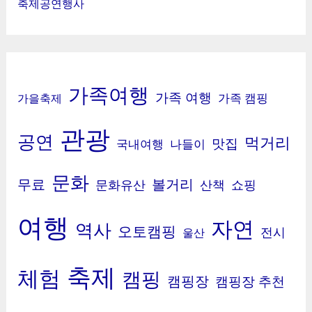
축제공연행사
가족여행
가족 여행
가족 캠핑
가을축제
관광
공연
먹거리
맛집
국내여행
나들이
문화
무료
볼거리
문화유산
산책
쇼핑
여행
자연
역사
오토캠핑
전시
울산
축제
체험
캠핑
캠핑장
캠핑장 추천