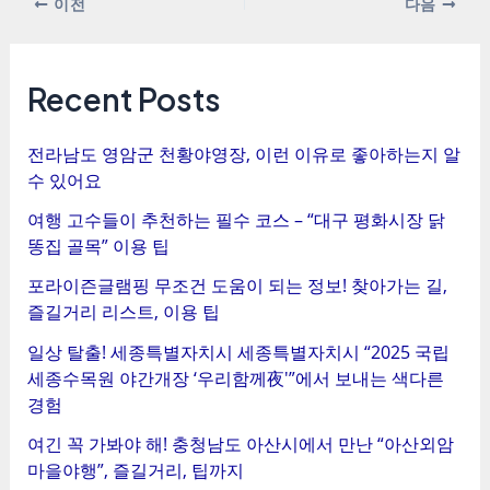
포
이전
다음
스
트
탐
Recent Posts
색
전라남도 영암군 천황야영장, 이런 이유로 좋아하는지 알
수 있어요
여행 고수들이 추천하는 필수 코스 – “대구 평화시장 닭
똥집 골목” 이용 팁
포라이즌글램핑 무조건 도움이 되는 정보! 찾아가는 길,
즐길거리 리스트, 이용 팁
일상 탈출! 세종특별자치시 세종특별자치시 “2025 국립
세종수목원 야간개장 ‘우리함께夜'”에서 보내는 색다른
경험
여긴 꼭 가봐야 해! 충청남도 아산시에서 만난 “아산외암
마을야행”, 즐길거리, 팁까지