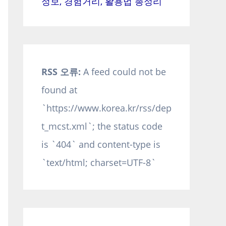
정보, 경험거리, 활용법 총정리
RSS 오류:
A feed could not be
found at
`https://www.korea.kr/rss/dep
t_mcst.xml`; the status code
is `404` and content-type is
`text/html; charset=UTF-8`