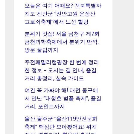
오늘은 여기 어때요? 전북특별자
치도 진안군 “진안고원 운장산
고로쇠축제”에서 느낀 힐링
분위기 맛집! 서울 금천구 제7회
금천과학축제에서 분위기 만끽,
방문 꿀팁까지
주전패밀리캠핑장 한 번에 정리
한 정보 – 오시는 길 안내, 즐길
거리 총정리, 실속 가이드
여긴 꼭 가봐야 해! 대전 동구에
서 만난 “대청호 벚꽃 축제”, 즐길
거리, 포인트까지
울산 울주군 “울산119안전문화
축제” 핵심만 모아봤어요! 위치