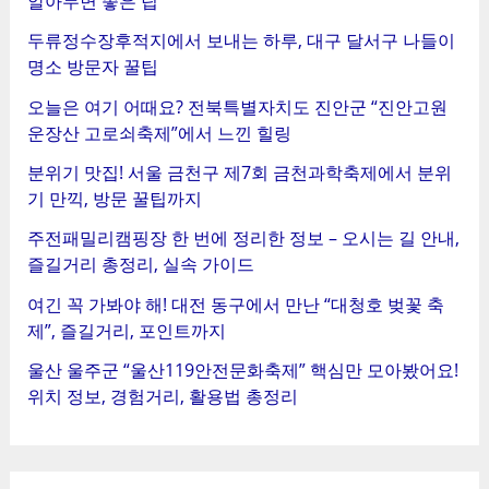
알아두면 좋은 팁
두류정수장후적지에서 보내는 하루, 대구 달서구 나들이
명소 방문자 꿀팁
오늘은 여기 어때요? 전북특별자치도 진안군 “진안고원
운장산 고로쇠축제”에서 느낀 힐링
분위기 맛집! 서울 금천구 제7회 금천과학축제에서 분위
기 만끽, 방문 꿀팁까지
주전패밀리캠핑장 한 번에 정리한 정보 – 오시는 길 안내,
즐길거리 총정리, 실속 가이드
여긴 꼭 가봐야 해! 대전 동구에서 만난 “대청호 벚꽃 축
제”, 즐길거리, 포인트까지
울산 울주군 “울산119안전문화축제” 핵심만 모아봤어요!
위치 정보, 경험거리, 활용법 총정리