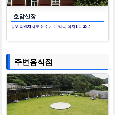
호암산장
강원특별자치도 원주시 문막읍 석지1길 322
주변음식점