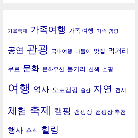
가족여행
가족 여행
가족 캠핑
가을축제
관광
공연
먹거리
맛집
국내여행
나들이
문화
무료
볼거리
문화유산
산책
쇼핑
여행
자연
역사
오토캠핑
전시
울산
축제
체험
캠핑
캠핑장
캠핑장 추천
힐링
행사
휴식