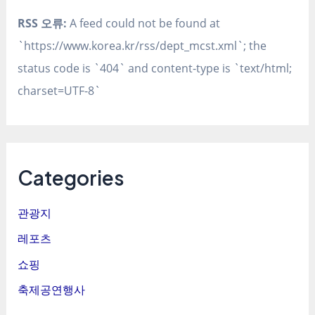
RSS 오류:
A feed could not be found at
`https://www.korea.kr/rss/dept_mcst.xml`; the
status code is `404` and content-type is `text/html;
charset=UTF-8`
Categories
관광지
레포츠
쇼핑
축제공연행사