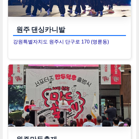
원주 댄싱카니발
강원특별자치도 원주시 단구로 170 (명륜동)