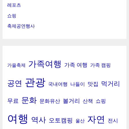
레포츠
쇼핑
축제공연행사
가족여행
가족 여행
가족 캠핑
가을축제
관광
공연
먹거리
맛집
국내여행
나들이
문화
무료
볼거리
문화유산
산책
쇼핑
여행
자연
역사
오토캠핑
전시
울산