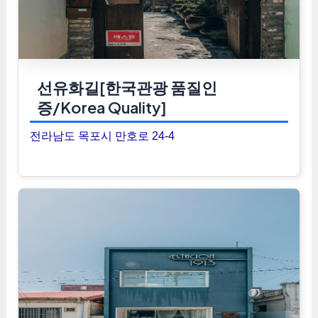
선유화길[한국관광 품질인
증/Korea Quality]
전라남도 목포시 만호로 24-4