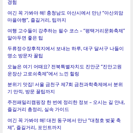
경험
여긴 꼭 가봐야 해! 충청남도 아산시에서 만난 “아산외암
마을야행”, 즐길거리, 팁까지
여행 고수들이 강추하는 필수 코스 – “평택거리문화축제”
알아두면 좋은 팁
두류정수장후적지에서 보내는 하루, 대구 달서구 나들이
명소 방문자 꿀팁
오늘은 여기 어때요? 전북특별자치도 진안군 “진안고원
운장산 고로쇠축제”에서 느낀 힐링
분위기 맛집! 서울 금천구 제7회 금천과학축제에서 분위
기 만끽, 방문 꿀팁까지
주전패밀리캠핑장 한 번에 정리한 정보 – 오시는 길 안내,
즐길거리 총정리, 실속 가이드
여긴 꼭 가봐야 해! 대전 동구에서 만난 “대청호 벚꽃 축
제”, 즐길거리, 포인트까지