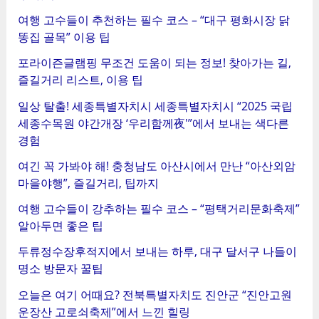
여행 고수들이 추천하는 필수 코스 – “대구 평화시장 닭
똥집 골목” 이용 팁
포라이즌글램핑 무조건 도움이 되는 정보! 찾아가는 길,
즐길거리 리스트, 이용 팁
일상 탈출! 세종특별자치시 세종특별자치시 “2025 국립
세종수목원 야간개장 ‘우리함께夜'”에서 보내는 색다른
경험
여긴 꼭 가봐야 해! 충청남도 아산시에서 만난 “아산외암
마을야행”, 즐길거리, 팁까지
여행 고수들이 강추하는 필수 코스 – “평택거리문화축제”
알아두면 좋은 팁
두류정수장후적지에서 보내는 하루, 대구 달서구 나들이
명소 방문자 꿀팁
오늘은 여기 어때요? 전북특별자치도 진안군 “진안고원
운장산 고로쇠축제”에서 느낀 힐링