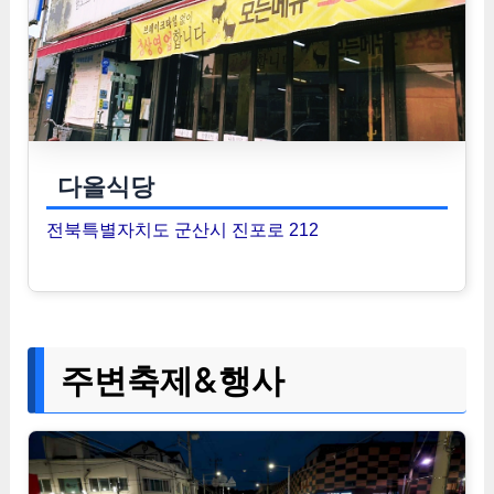
다올식당
전북특별자치도 군산시 진포로 212
주변축제&행사