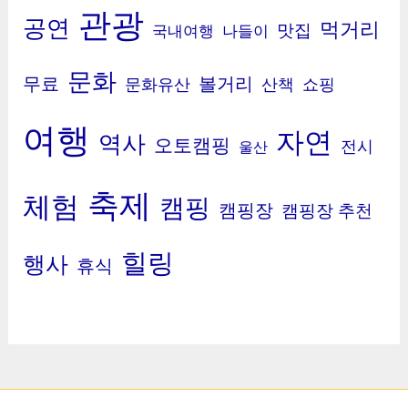
관광
공연
먹거리
맛집
국내여행
나들이
문화
무료
볼거리
문화유산
산책
쇼핑
여행
자연
역사
오토캠핑
전시
울산
축제
체험
캠핑
캠핑장
캠핑장 추천
힐링
행사
휴식