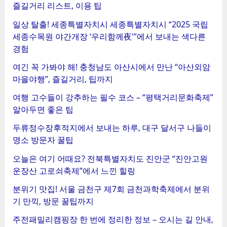
즐길거리 리스트, 이용 팁
일상 탈출! 세종특별자치시 세종특별자치시 “2025 국립
세종수목원 야간개장 ‘우리함께夜'”에서 보내는 색다른
경험
여긴 꼭 가봐야 해! 충청남도 아산시에서 만난 “아산외암
마을야행”, 즐길거리, 팁까지
여행 고수들이 강추하는 필수 코스 – “평택거리문화축제”
알아두면 좋은 팁
두류정수장후적지에서 보내는 하루, 대구 달서구 나들이
명소 방문자 꿀팁
오늘은 여기 어때요? 전북특별자치도 진안군 “진안고원
운장산 고로쇠축제”에서 느낀 힐링
분위기 맛집! 서울 금천구 제7회 금천과학축제에서 분위
기 만끽, 방문 꿀팁까지
주전패밀리캠핑장 한 번에 정리한 정보 – 오시는 길 안내,