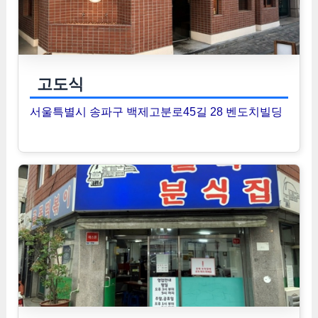
고도식
서울특별시 송파구 백제고분로45길 28 벤도치빌딩