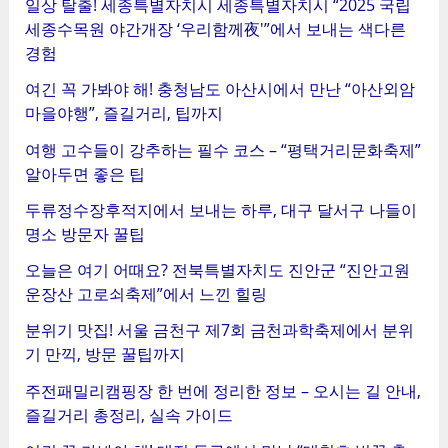
일상 탈출! 세종특별자치시 세종특별자치시 “2025 국립
세종수목원 야간개장 ‘우리함께夜'”에서 보내는 색다른
경험
여긴 꼭 가봐야 해! 충청남도 아산시에서 만난 “아산외암
마을야행”, 즐길거리, 팁까지
여행 고수들이 강추하는 필수 코스 – “평택거리문화축제”
알아두면 좋은 팁
두류정수장후적지에서 보내는 하루, 대구 달서구 나들이
명소 방문자 꿀팁
오늘은 여기 어때요? 전북특별자치도 진안군 “진안고원
운장산 고로쇠축제”에서 느낀 힐링
분위기 맛집! 서울 금천구 제7회 금천과학축제에서 분위
기 만끽, 방문 꿀팁까지
주전패밀리캠핑장 한 번에 정리한 정보 – 오시는 길 안내,
즐길거리 총정리, 실속 가이드