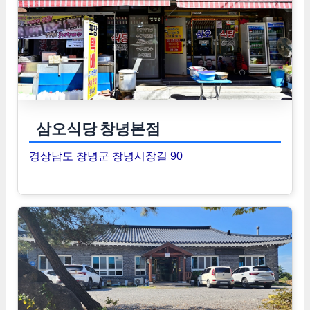
삼오식당 창녕본점
경상남도 창녕군 창녕시장길 90