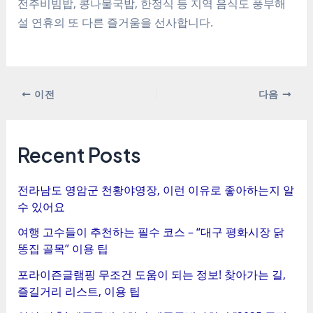
전주비빔밥, 콩나물국밥, 한정식 등 지역 음식도 풍부해
설 연휴의 또 다른 즐거움을 선사합니다.
포
이전
다음
스
트
탐
Recent Posts
색
전라남도 영암군 천황야영장, 이런 이유로 좋아하는지 알
수 있어요
여행 고수들이 추천하는 필수 코스 – “대구 평화시장 닭
똥집 골목” 이용 팁
포라이즌글램핑 무조건 도움이 되는 정보! 찾아가는 길,
즐길거리 리스트, 이용 팁