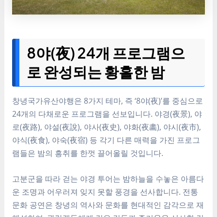
8야(夜) 24개 프로그램으
로 완성되는 황홀한 밤
창녕국가유산야행은 8가지 테마, 즉 ‘8야(夜)’를 중심으로
24개의 다채로운 프로그램을 선보입니다. 야경(夜景), 야
로(夜路), 야설(夜說), 야사(夜史), 야화(夜畵), 야시(夜市),
야식(夜食), 야숙(夜宿) 등 각기 다른 매력을 가진 프로그
램들은 밤의 흥취를 한껏 끌어올릴 것입니다.
고분군을 따라 걷는 야경 투어는 밤하늘을 수놓은 아름다
운 조명과 어우러져 잊지 못할 풍경을 선사합니다. 전통
문화 공연은 창녕의 역사와 문화를 현대적인 감각으로 재