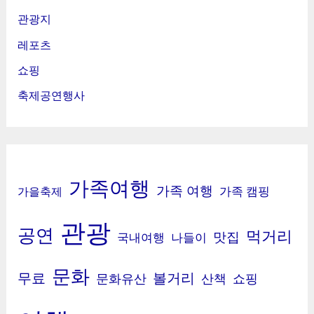
관광지
레포츠
쇼핑
축제공연행사
가족여행
가족 여행
가족 캠핑
가을축제
관광
공연
먹거리
맛집
국내여행
나들이
문화
무료
볼거리
문화유산
산책
쇼핑