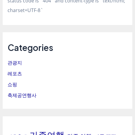
status code is `404` and content-type is `text/html;
charset=UTF-8`
Categories
관광지
레포츠
쇼핑
축제공연행사
가족여행