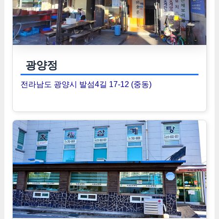
광양정
전라남도 광양시 발섬4길 17-12 (중동)