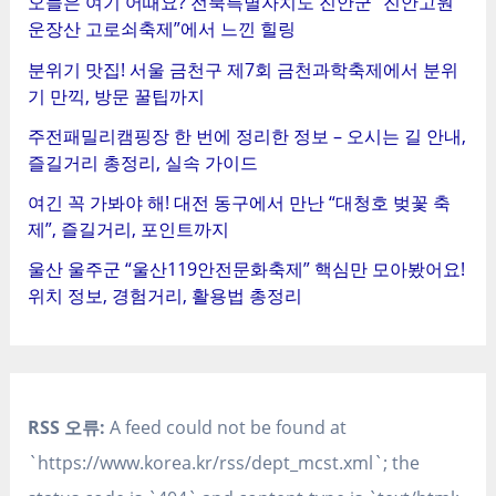
오늘은 여기 어때요? 전북특별자치도 진안군 “진안고원
운장산 고로쇠축제”에서 느낀 힐링
분위기 맛집! 서울 금천구 제7회 금천과학축제에서 분위
기 만끽, 방문 꿀팁까지
주전패밀리캠핑장 한 번에 정리한 정보 – 오시는 길 안내,
즐길거리 총정리, 실속 가이드
여긴 꼭 가봐야 해! 대전 동구에서 만난 “대청호 벚꽃 축
제”, 즐길거리, 포인트까지
울산 울주군 “울산119안전문화축제” 핵심만 모아봤어요!
위치 정보, 경험거리, 활용법 총정리
RSS 오류:
A feed could not be found at
`https://www.korea.kr/rss/dept_mcst.xml`; the