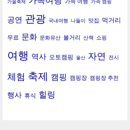
가족 여행
가족 캠핑
가을축제
관광
공연
먹거리
맛집
국내여행
나들이
문화
무료
볼거리
문화유산
산책
쇼핑
여행
자연
역사
오토캠핑
전시
울산
축제
체험
캠핑
캠핑장
캠핑장 추천
힐링
행사
휴식