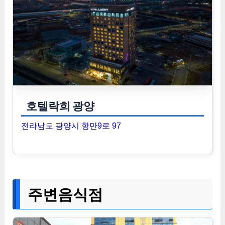
호텔락희 광양
전라남도 광양시 항만9로 97
주변음식점