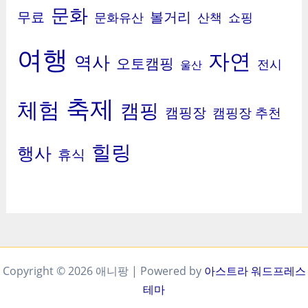
문화
무료
볼거리
문화유산
산책
쇼핑
여행
자연
역사
오토캠핑
전시
울산
축제
체험
캠핑
캠핑장
캠핑장 추천
힐링
행사
휴식
Copyright © 2026 애니팡 | Powered by
아스트라 워드프레스
테마