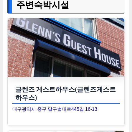
주변숙박시설
글렌즈 게스트하우스(글렌즈게스트
하우스)
대구광역시 중구 달구벌대로445길 16-13