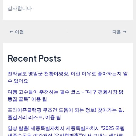
감사합니다
포
이전
다음
스
트
탐
Recent Posts
색
전라남도 영암군 천황야영장, 이런 이유로 좋아하는지 알
수 있어요
여행 고수들이 추천하는 필수 코스 – “대구 평화시장 닭
똥집 골목” 이용 팁
포라이즌글램핑 무조건 도움이 되는 정보! 찾아가는 길,
즐길거리 리스트, 이용 팁
일상 탈출! 세종특별자치시 세종특별자치시 “2025 국립
세종수목원 야간개장 ‘우리함께夜'”에서 보내는 색다른