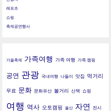
레포츠
쇼핑
축제공연행사
가족여행
가족 여행
가족 캠핑
가을축제
관광
공연
먹거리
맛집
국내여행
나들이
문화
무료
볼거리
문화유산
산책
쇼핑
여행
자연
역사
오토캠핑
전시
울산