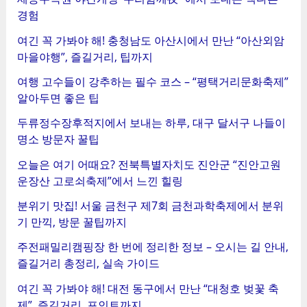
경험
여긴 꼭 가봐야 해! 충청남도 아산시에서 만난 “아산외암
마을야행”, 즐길거리, 팁까지
여행 고수들이 강추하는 필수 코스 – “평택거리문화축제”
알아두면 좋은 팁
두류정수장후적지에서 보내는 하루, 대구 달서구 나들이
명소 방문자 꿀팁
오늘은 여기 어때요? 전북특별자치도 진안군 “진안고원
운장산 고로쇠축제”에서 느낀 힐링
분위기 맛집! 서울 금천구 제7회 금천과학축제에서 분위
기 만끽, 방문 꿀팁까지
주전패밀리캠핑장 한 번에 정리한 정보 – 오시는 길 안내,
즐길거리 총정리, 실속 가이드
여긴 꼭 가봐야 해! 대전 동구에서 만난 “대청호 벚꽃 축
제”, 즐길거리, 포인트까지