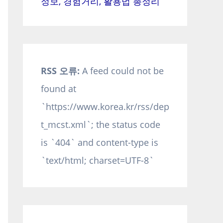
정보, 경험거리, 활용법 총정리
RSS 오류:
A feed could not be
found at
`https://www.korea.kr/rss/dep
t_mcst.xml`; the status code
is `404` and content-type is
`text/html; charset=UTF-8`