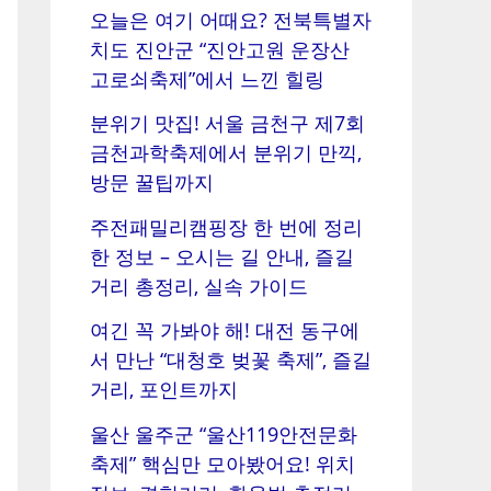
오늘은 여기 어때요? 전북특별자
치도 진안군 “진안고원 운장산
고로쇠축제”에서 느낀 힐링
분위기 맛집! 서울 금천구 제7회
금천과학축제에서 분위기 만끽,
방문 꿀팁까지
주전패밀리캠핑장 한 번에 정리
한 정보 – 오시는 길 안내, 즐길
거리 총정리, 실속 가이드
여긴 꼭 가봐야 해! 대전 동구에
서 만난 “대청호 벚꽃 축제”, 즐길
거리, 포인트까지
울산 울주군 “울산119안전문화
축제” 핵심만 모아봤어요! 위치