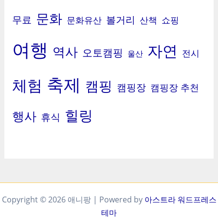
문화
무료
볼거리
문화유산
산책
쇼핑
여행
자연
역사
오토캠핑
전시
울산
축제
체험
캠핑
캠핑장
캠핑장 추천
힐링
행사
휴식
Copyright © 2026 애니팡 | Powered by
아스트라 워드프레스
테마