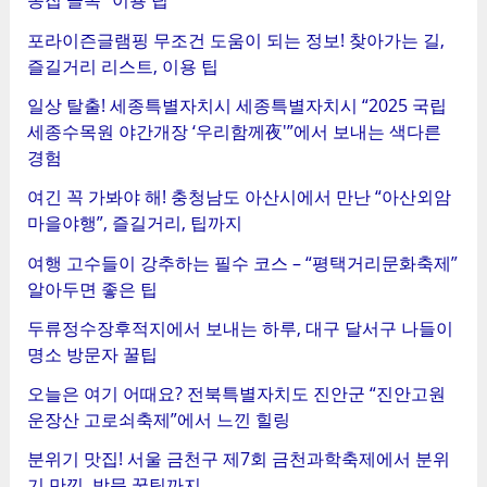
포라이즌글램핑 무조건 도움이 되는 정보! 찾아가는 길,
즐길거리 리스트, 이용 팁
일상 탈출! 세종특별자치시 세종특별자치시 “2025 국립
세종수목원 야간개장 ‘우리함께夜'”에서 보내는 색다른
경험
여긴 꼭 가봐야 해! 충청남도 아산시에서 만난 “아산외암
마을야행”, 즐길거리, 팁까지
여행 고수들이 강추하는 필수 코스 – “평택거리문화축제”
알아두면 좋은 팁
두류정수장후적지에서 보내는 하루, 대구 달서구 나들이
명소 방문자 꿀팁
오늘은 여기 어때요? 전북특별자치도 진안군 “진안고원
운장산 고로쇠축제”에서 느낀 힐링
분위기 맛집! 서울 금천구 제7회 금천과학축제에서 분위
기 만끽, 방문 꿀팁까지