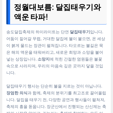
정월대보름: 달집태우기와
액운 타파!
송도달집축제의 하이라이트는 단연
달집태우기
입니다.
어둠이 짙어갈 무렵, 거대한 달집에 불이 붙으면, 온 세상
이 붉게 물드는 장관이 펼쳐집니다. 타오르는 불길은 묵
은 해의 액운을 태워버리고, 새로운 희망과 소망을 불어
넣는 상징입니다.
소망지
에 적힌 간절한 염원들은 불꽃
속으로 사라지며, 우리의 마음속 깊은 곳까지 닿을 것입
니다.
달집태우기 행사는 단순히 불을 지르는 것이 아닙니다.
장엄한 의식
과 함께, 축제의 분위기를 최고조로 끌어올립
니다. 달집을 태우기 전, 다양한 공연과 행사들이 펼쳐져,
축제의 흥을 돋웁니다. 장군산에서 진행되는 산신제는 축