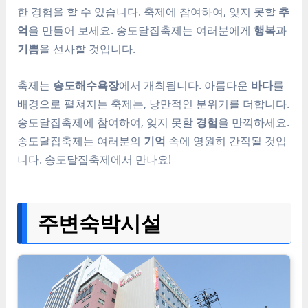
한 경험을 할 수 있습니다. 축제에 참여하여, 잊지 못할
추
억
을 만들어 보세요. 송도달집축제는 여러분에게
행복
과
기쁨
을 선사할 것입니다.
축제는
송도해수욕장
에서 개최됩니다. 아름다운
바다
를
배경으로 펼쳐지는 축제는, 낭만적인 분위기를 더합니다.
송도달집축제에 참여하여, 잊지 못할
경험
을 만끽하세요.
송도달집축제는 여러분의
기억
속에 영원히 간직될 것입
니다. 송도달집축제에서 만나요!
주변숙박시설