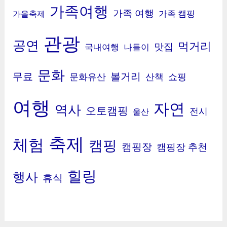
가족여행
가족 여행
가족 캠핑
가을축제
관광
공연
먹거리
맛집
국내여행
나들이
문화
무료
볼거리
문화유산
산책
쇼핑
여행
자연
역사
오토캠핑
전시
울산
축제
체험
캠핑
캠핑장
캠핑장 추천
힐링
행사
휴식