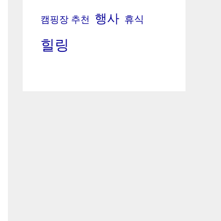
행사
휴식
캠핑장 추천
힐링