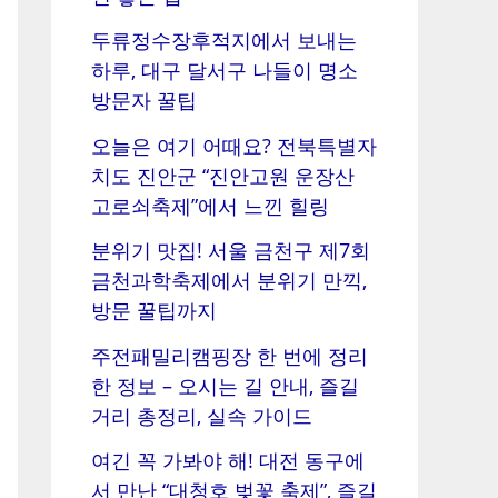
두류정수장후적지에서 보내는
하루, 대구 달서구 나들이 명소
방문자 꿀팁
오늘은 여기 어때요? 전북특별자
치도 진안군 “진안고원 운장산
고로쇠축제”에서 느낀 힐링
분위기 맛집! 서울 금천구 제7회
금천과학축제에서 분위기 만끽,
방문 꿀팁까지
주전패밀리캠핑장 한 번에 정리
한 정보 – 오시는 길 안내, 즐길
거리 총정리, 실속 가이드
여긴 꼭 가봐야 해! 대전 동구에
서 만난 “대청호 벚꽃 축제”, 즐길