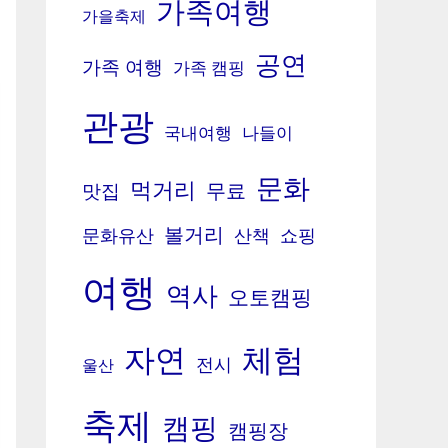
가족여행
가을축제
공연
가족 여행
가족 캠핑
관광
국내여행
나들이
문화
먹거리
무료
맛집
볼거리
문화유산
산책
쇼핑
여행
역사
오토캠핑
체험
자연
전시
울산
축제
캠핑
캠핑장