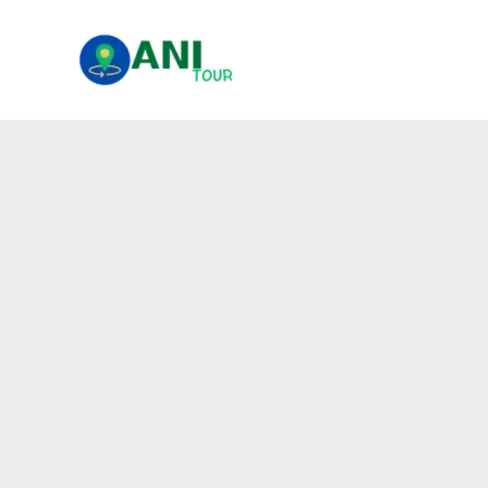
콘
텐
츠
로
건
너
뛰
기