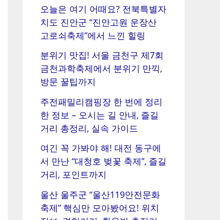
오늘은 여기 어때요? 전북특별자
치도 진안군 “진안고원 운장산
고로쇠축제”에서 느낀 힐링
분위기 맛집! 서울 금천구 제7회
금천과학축제에서 분위기 만끽,
방문 꿀팁까지
주전패밀리캠핑장 한 번에 정리
한 정보 – 오시는 길 안내, 즐길
거리 총정리, 실속 가이드
여긴 꼭 가봐야 해! 대전 동구에
서 만난 “대청호 벚꽃 축제”, 즐길
거리, 포인트까지
울산 울주군 “울산119안전문화
축제” 핵심만 모아봤어요! 위치