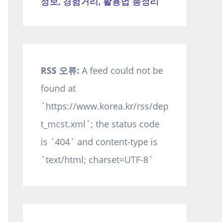
정보, 경험거리, 활용법 총정리
RSS 오류:
A feed could not be
found at
`https://www.korea.kr/rss/dep
t_mcst.xml`; the status code
is `404` and content-type is
`text/html; charset=UTF-8`