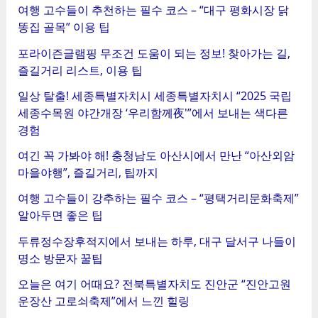
여행 고수들이 추천하는 필수 코스 – “대구 평화시장 닭
똥집 골목” 이용 팁
포라이즌글램핑 무조건 도움이 되는 정보! 찾아가는 길,
즐길거리 리스트, 이용 팁
일상 탈출! 세종특별자치시 세종특별자치시 “2025 국립
세종수목원 야간개장 ‘우리함께夜'”에서 보내는 색다른
경험
여긴 꼭 가봐야 해! 충청남도 아산시에서 만난 “아산외암
마을야행”, 즐길거리, 팁까지
여행 고수들이 강추하는 필수 코스 – “평택거리문화축제”
알아두면 좋은 팁
두류정수장후적지에서 보내는 하루, 대구 달서구 나들이
명소 방문자 꿀팁
오늘은 여기 어때요? 전북특별자치도 진안군 “진안고원
운장산 고로쇠축제”에서 느낀 힐링