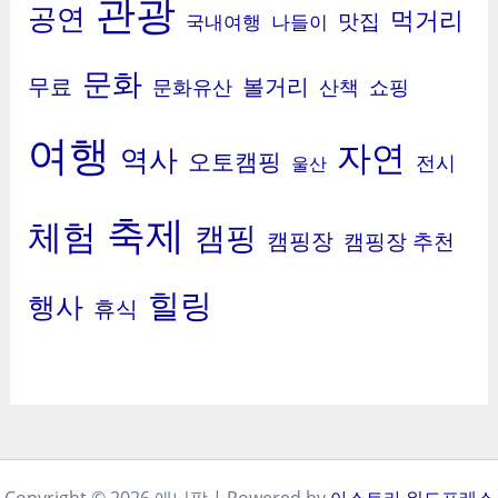
관광
공연
먹거리
맛집
국내여행
나들이
문화
무료
볼거리
문화유산
산책
쇼핑
여행
자연
역사
오토캠핑
전시
울산
축제
체험
캠핑
캠핑장
캠핑장 추천
힐링
행사
휴식
Copyright © 2026 애니팡 | Powered by
아스트라 워드프레스