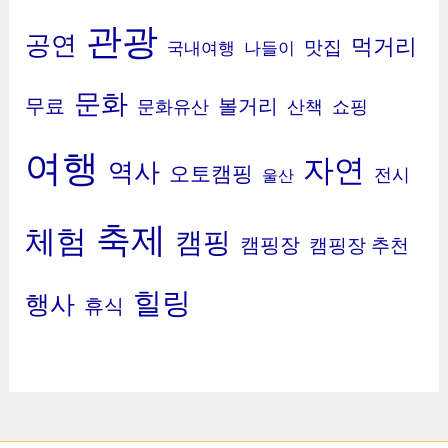
관광
공연
먹거리
맛집
국내여행
나들이
문화
무료
볼거리
문화유산
산책
쇼핑
여행
자연
역사
오토캠핑
전시
울산
축제
체험
캠핑
캠핑장
캠핑장 추천
힐링
행사
휴식