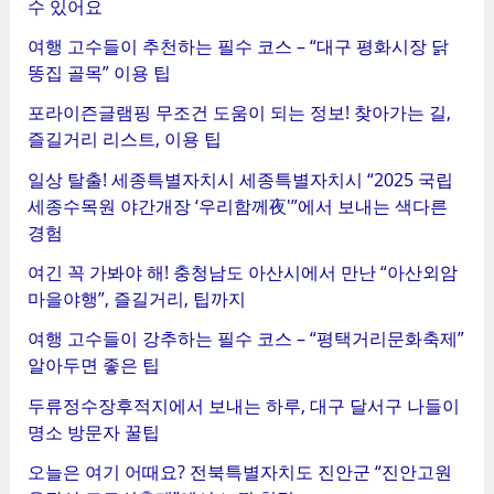
수 있어요
여행 고수들이 추천하는 필수 코스 – “대구 평화시장 닭
똥집 골목” 이용 팁
포라이즌글램핑 무조건 도움이 되는 정보! 찾아가는 길,
즐길거리 리스트, 이용 팁
일상 탈출! 세종특별자치시 세종특별자치시 “2025 국립
세종수목원 야간개장 ‘우리함께夜'”에서 보내는 색다른
경험
여긴 꼭 가봐야 해! 충청남도 아산시에서 만난 “아산외암
마을야행”, 즐길거리, 팁까지
여행 고수들이 강추하는 필수 코스 – “평택거리문화축제”
알아두면 좋은 팁
두류정수장후적지에서 보내는 하루, 대구 달서구 나들이
명소 방문자 꿀팁
오늘은 여기 어때요? 전북특별자치도 진안군 “진안고원