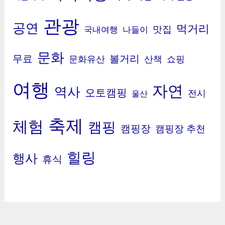
관광
공연
먹거리
맛집
국내여행
나들이
문화
무료
볼거리
문화유산
산책
쇼핑
여행
자연
역사
오토캠핑
전시
울산
축제
체험
캠핑
캠핑장
캠핑장 추천
힐링
행사
휴식