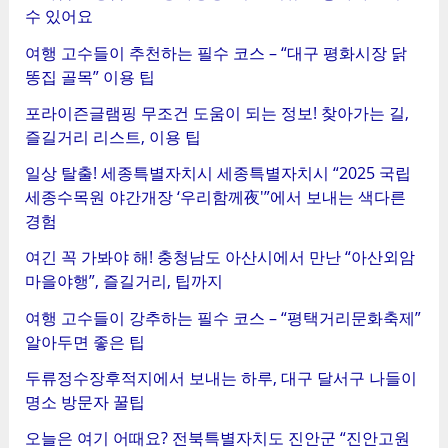
수 있어요
여행 고수들이 추천하는 필수 코스 – “대구 평화시장 닭
똥집 골목” 이용 팁
포라이즌글램핑 무조건 도움이 되는 정보! 찾아가는 길,
즐길거리 리스트, 이용 팁
일상 탈출! 세종특별자치시 세종특별자치시 “2025 국립
세종수목원 야간개장 ‘우리함께夜'”에서 보내는 색다른
경험
여긴 꼭 가봐야 해! 충청남도 아산시에서 만난 “아산외암
마을야행”, 즐길거리, 팁까지
여행 고수들이 강추하는 필수 코스 – “평택거리문화축제”
알아두면 좋은 팁
두류정수장후적지에서 보내는 하루, 대구 달서구 나들이
명소 방문자 꿀팁
오늘은 여기 어때요? 전북특별자치도 진안군 “진안고원