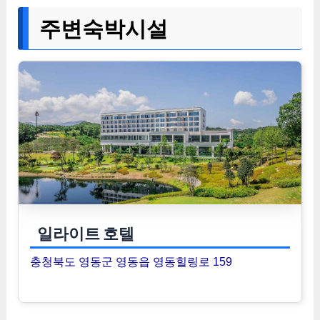
주변숙박시설
일라이트 호텔
충청북도 영동군 영동읍 영동힐링로 159