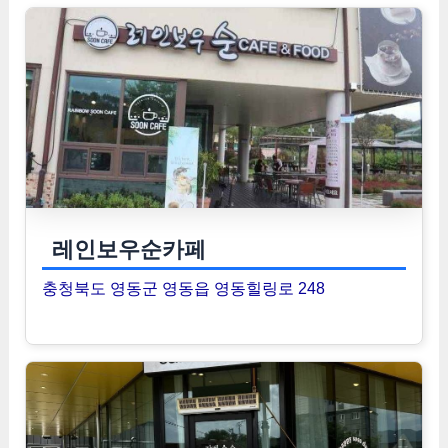
레인보우순카페
충청북도 영동군 영동읍 영동힐링로 248