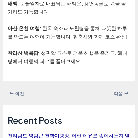
태백
: 눈꽃열차로 대표되는 태백은, 용연동굴로 겨울 볼
거리도 가득합니다.
아산 온천 여행
: 한옥 숙소과 노천탕을 통해 따뜻한 하루
를 만드는 여행이 가능합니다. 현충사와 함께 코스 완성!
한라산 백록담
: 성판악 코스로 겨울 산행을 즐기고, 해녀
탕에서 여행의 피로를 풀어보세요.
포
이전
다음
스
트
탐
Recent Posts
색
전라남도 영암군 천황야영장, 이런 이유로 좋아하는지 알