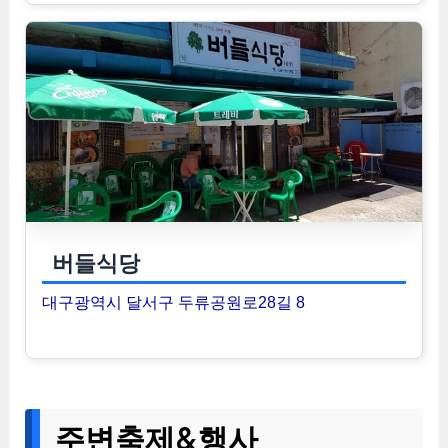
버들식당
대구광역시 달서구 두류공원로28길 8
주변축제&행사