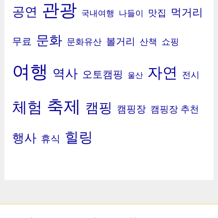
관광
공연
먹거리
맛집
국내여행
나들이
문화
무료
볼거리
문화유산
산책
쇼핑
여행
자연
역사
오토캠핑
전시
울산
축제
체험
캠핑
캠핑장
캠핑장 추천
힐링
행사
휴식