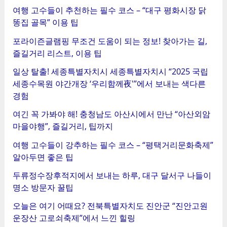
여행 고수들이 추천하는 필수 코스 – “대구 평화시장 닭
똥집 골목” 이용 팁
포라이즌글램핑 무조건 도움이 되는 정보! 찾아가는 길,
즐길거리 리스트, 이용 팁
일상 탈출! 세종특별자치시 세종특별자치시 “2025 국립
세종수목원 야간개장 ‘우리함께夜'”에서 보내는 색다른
경험
여긴 꼭 가봐야 해! 충청남도 아산시에서 만난 “아산외암
마을야행”, 즐길거리, 팁까지
여행 고수들이 강추하는 필수 코스 – “평택거리문화축제”
알아두면 좋은 팁
두류정수장후적지에서 보내는 하루, 대구 달서구 나들이
명소 방문자 꿀팁
오늘은 여기 어때요? 전북특별자치도 진안군 “진안고원
운장산 고로쇠축제”에서 느낀 힐링