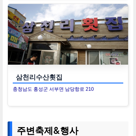
삼천리수산횟집
충청남도 홍성군 서부면 남당항로 210
주변축제&행사