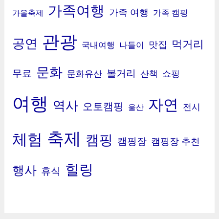
가족여행
가족 여행
가족 캠핑
가을축제
관광
공연
먹거리
맛집
국내여행
나들이
문화
무료
볼거리
문화유산
산책
쇼핑
여행
자연
역사
오토캠핑
전시
울산
축제
체험
캠핑
캠핑장
캠핑장 추천
힐링
행사
휴식