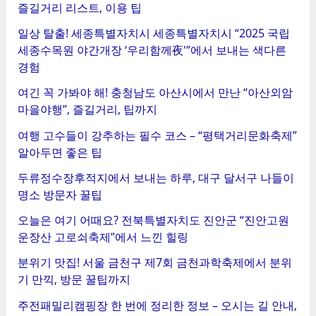
즐길거리 리스트, 이용 팁
일상 탈출! 세종특별자치시 세종특별자치시 “2025 국립
세종수목원 야간개장 ‘우리함께夜'”에서 보내는 색다른
경험
여긴 꼭 가봐야 해! 충청남도 아산시에서 만난 “아산외암
마을야행”, 즐길거리, 팁까지
여행 고수들이 강추하는 필수 코스 – “평택거리문화축제”
알아두면 좋은 팁
두류정수장후적지에서 보내는 하루, 대구 달서구 나들이
명소 방문자 꿀팁
오늘은 여기 어때요? 전북특별자치도 진안군 “진안고원
운장산 고로쇠축제”에서 느낀 힐링
분위기 맛집! 서울 금천구 제7회 금천과학축제에서 분위
기 만끽, 방문 꿀팁까지
주전패밀리캠핑장 한 번에 정리한 정보 – 오시는 길 안내,