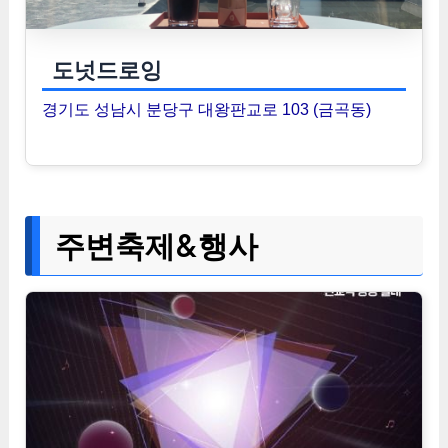
도넛드로잉
경기도 성남시 분당구 대왕판교로 103 (금곡동)
주변축제&행사