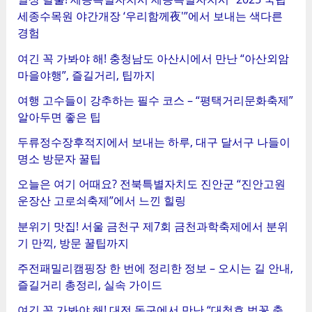
세종수목원 야간개장 ‘우리함께夜'”에서 보내는 색다른
경험
여긴 꼭 가봐야 해! 충청남도 아산시에서 만난 “아산외암
마을야행”, 즐길거리, 팁까지
여행 고수들이 강추하는 필수 코스 – “평택거리문화축제”
알아두면 좋은 팁
두류정수장후적지에서 보내는 하루, 대구 달서구 나들이
명소 방문자 꿀팁
오늘은 여기 어때요? 전북특별자치도 진안군 “진안고원
운장산 고로쇠축제”에서 느낀 힐링
분위기 맛집! 서울 금천구 제7회 금천과학축제에서 분위
기 만끽, 방문 꿀팁까지
주전패밀리캠핑장 한 번에 정리한 정보 – 오시는 길 안내,
즐길거리 총정리, 실속 가이드
여긴 꼭 가봐야 해! 대전 동구에서 만난 “대청호 벚꽃 축