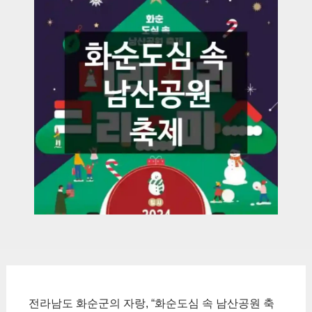
전라남도 화순군의 자랑, “화순도심 속 남산공원 축