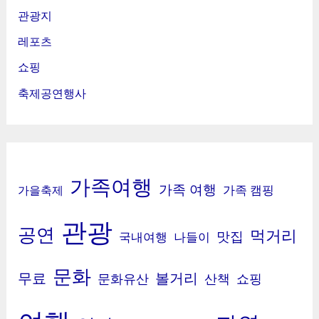
관광지
레포츠
쇼핑
축제공연행사
가족여행
가족 여행
가족 캠핑
가을축제
관광
공연
먹거리
맛집
국내여행
나들이
문화
무료
볼거리
문화유산
산책
쇼핑