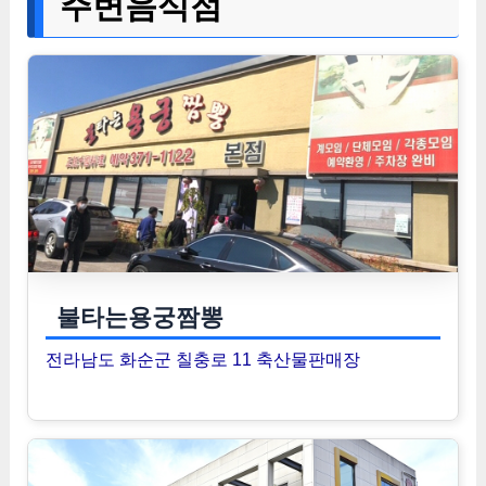
주변음식점
불타는용궁짬뽕
전라남도 화순군 칠충로 11 축산물판매장